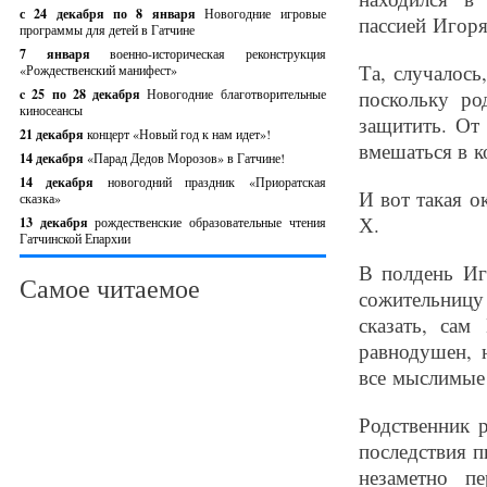
с 24 декабря по 8 января
Новогодние игровые
пассией Игор
программы для детей в Гатчине
7 января
военно-историческая реконструкция
Та, случалось
«Рождественский манифест»
c 25 по 28 декабря
Новогодние благотворительные
поскольку ро
киносеансы
защитить. От 
21 декабря
концерт «Новый год к нам идет»!
вмешаться в к
14 декабря
«Парад Дедов Морозов» в Гатчине!
14 декабря
новогодний праздник «Приоратская
И вот такая о
сказка»
Х.
13 декабря
рождественские образовательные чтения
Гатчинской Епархии
В полдень Иг
Самое читаемое
сожительницу 
сказать, сам
равнодушен, 
все мыслимые
Родственник р
последствия п
незаметно п