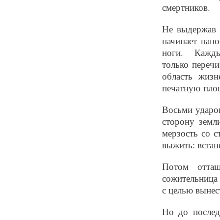
смертников.
Не выдержав 
начинает нан
ноги. Кажд
только перечи
область жиз
печатную пло
Восьми ударов
сторону земл
мерзость со 
выжить: встан
Потом оттащ
сожительница 
с целью вынес
Но до послед