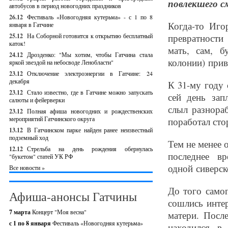
повлекшего с
автобусов в период новогодних праздников
26.12
Фестиваль «Новогодняя кутерьма» - с 1 по 8
Когда-то Иго
января в Гатчине
25.12
На Соборной готовится к открытию бесплатный
превратности
каток!
мать, сам, б
24.12
Дрозденко: "Мы хотим, чтобы Гатчина стала
колонии) прив
яркой звездой на небосводе Ленобласти"
23.12
Отключение электроэнергии в Гатчине: 24
декабря
К 31-му году 
23.12
Стало известно, где в Гатчине можно запускать
сей день зап
салюты и фейерверки
слыл разнораб
23.12
Полная афиша новогодних и рождественских
мероприятий Гатчинского округа
поработал сто
13.12
В Гатчинском парке найден ранее неизвестный
подземный ход
Тем не менее 
12.12
Стрельба на день рождения обернулась
последнее в
"букетом" статей УК РФ
одной сиверс
Все новости »
До того самог
Афиша-анонсы Гатчины
сошлись инте
7 марта
Концерт "Моя весна"
матери. Посл
с 1 по 8 января
Фестиваль «Новогодняя кутерьма»
находился в