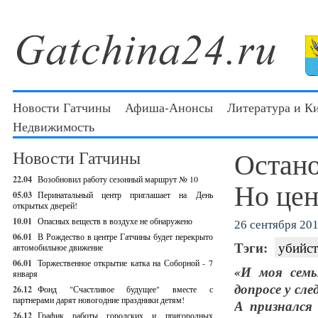
Новости Гатчины
Афиша-Анонсы
Литература и К
Недвижимость
Остано
Новости Гатчины
22.04
Возобновил работу сезонный маршрут № 10
Но цена
05.03
Перинатальный центр приглашает на День
открытых дверей!
10.01
Опасных веществ в воздухе не обнаружено
26 сентября 201
06.01
В Рождество в центре Гатчины будет перекрыто
Тэги:
убийст
автомобильное движение
06.01
Торжественное открытие катка на Соборной - 7
«И моя семь
января
допросе у сл
26.12
Фонд "Счастливое будущее" вместе с
партнерами дарят новогодние праздники детям!
А признался
26.12
График работы городских и пригородных