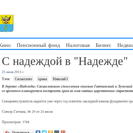
 Кино
Пенсионный фонд
Налоговая
Бизнес
Недви
С надеждой в "Надежде"
25 июля 2013 г.
Тэги:
Сяськелево
храма
Николай I
В деревне «Надежда» Сяськелевского с/поселения епископ Гатчинский и Лужский
со временем планируется построить храм во имя святых царственных страстотер
Священнослужитель надеется уже через год освятить закладной камень фундамента хра
Спектр-Гатчина, № 29 от 24 июля
Просмотров: 3788
Поделиться…