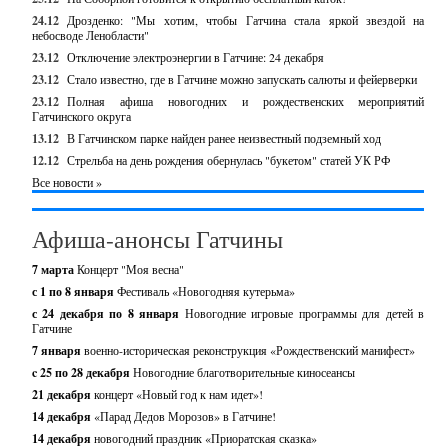
24.12
Дрозденко: "Мы хотим, чтобы Гатчина стала яркой звездой на
небосводе Ленобласти"
23.12
Отключение электроэнергии в Гатчине: 24 декабря
23.12
Стало известно, где в Гатчине можно запускать салюты и фейерверки
23.12
Полная афиша новогодних и рождественских мероприятий
Гатчинского округа
13.12
В Гатчинском парке найден ранее неизвестный подземный ход
12.12
Стрельба на день рождения обернулась "букетом" статей УК РФ
Все новости »
Афиша-анонсы Гатчины
7 марта
Концерт "Моя весна"
с 1 по 8 января
Фестиваль «Новогодняя кутерьма»
с 24 декабря по 8 января
Новогодние игровые программы для детей в
Гатчине
7 января
военно-историческая реконструкция «Рождественский манифест»
c 25 по 28 декабря
Новогодние благотворительные киносеансы
21 декабря
концерт «Новый год к нам идет»!
14 декабря
«Парад Дедов Морозов» в Гатчине!
14 декабря
новогодний праздник «Приоратская сказка»