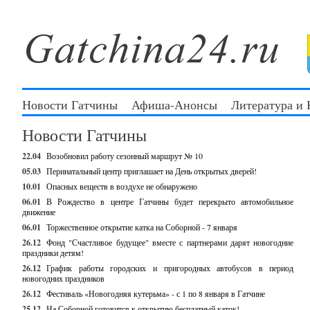
Новости Гатчины
Афиша-Анонсы
Литература и
Новости Гатчины
22.04
Возобновил работу сезонный маршрут № 10
05.03
Перинатальный центр приглашает на День открытых дверей!
10.01
Опасных веществ в воздухе не обнаружено
06.01
В Рождество в центре Гатчины будет перекрыто автомобильное
движение
06.01
Торжественное открытие катка на Соборной - 7 января
26.12
Фонд "Счастливое будущее" вместе с партнерами дарят новогодние
праздники детям!
26.12
График работы городских и пригородных автобусов в период
новогодних праздников
26.12
Фестиваль «Новогодняя кутерьма» - с 1 по 8 января в Гатчине
25.12
На Соборной готовится к открытию бесплатный каток!