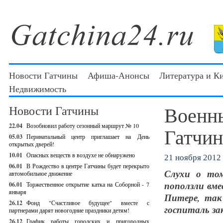
Новости Гатчины
Афиша-Анонсы
Литература и К
Недвижимость
Военны
Новости Гатчины
22.04
Возобновил работу сезонный маршрут № 10
Гатчин
05.03
Перинатальный центр приглашает на День
открытых дверей!
10.01
Опасных веществ в воздухе не обнаружено
21 ноября 2012 
06.01
В Рождество в центре Гатчины будет перекрыто
Слухи о том
автомобильное движение
поползли вме
06.01
Торжественное открытие катка на Соборной - 7
января
Питере, так
26.12
Фонд "Счастливое будущее" вместе с
госпиталь за
партнерами дарят новогодние праздники детям!
26.12
График работы городских и пригородных