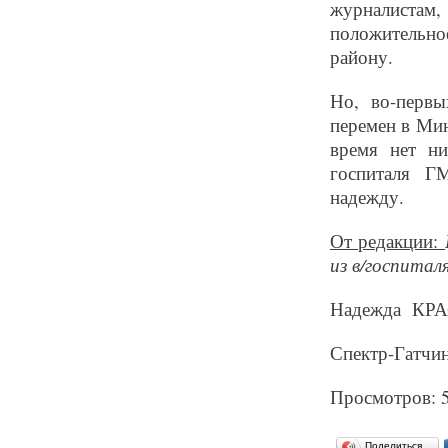
журналистам,
положительн
району.
Но, во-первы
перемен в Ми
время нет ни
госпиталя Г
надежду.
От редакции:
из в/госпитал
Надежда КР
Спектр-Гатчин
Просмотров: 
Поделиться…