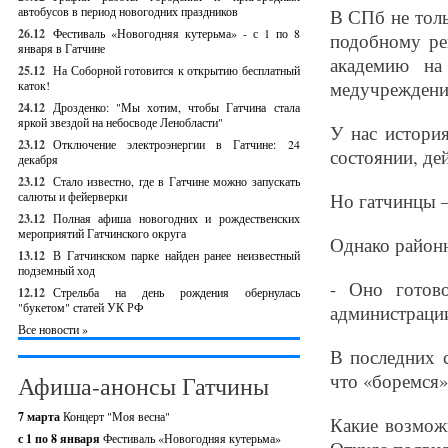
автобусов в период новогодних праздников
В СПб не толь
26.12
Фестиваль «Новогодняя кутерьма» - с 1 по 8
подобному р
января в Гатчине
академию на
25.12
На Соборной готовится к открытию бесплатный
медучреждени
каток!
24.12
Дрозденко: "Мы хотим, чтобы Гатчина стала
яркой звездой на небосводе Ленобласти"
У нас истори
23.12
Отключение электроэнергии в Гатчине: 24
состоянии, де
декабря
23.12
Стало известно, где в Гатчине можно запускать
салюты и фейерверки
Но гатчинцы –
23.12
Полная афиша новогодних и рождественских
мероприятий Гатчинского округа
Однако районн
13.12
В Гатчинском парке найден ранее неизвестный
подземный ход
- Оно готово
12.12
Стрельба на день рождения обернулась
"букетом" статей УК РФ
администраци
Все новости »
В последних 
что «боремся»
Афиша-анонсы Гатчины
7 марта
Концерт "Моя весна"
Какие возмож
с 1 по 8 января
Фестиваль «Новогодняя кутерьма»