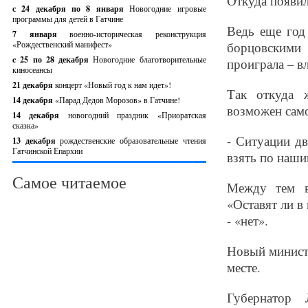
Откуда появил
с 24 декабря по 8 января
Новогодние игровые
программы для детей в Гатчине
Ведь еще год
7 января
военно-историческая реконструкция
«Рождественский манифест»
борцовскими
c 25 по 28 декабря
Новогодние благотворительные
проиграла – в
киносеансы
21 декабря
концерт «Новый год к нам идет»!
Так откуда 
14 декабря
«Парад Дедов Морозов» в Гатчине!
возможен сам
14 декабря
новогодний праздник «Приоратская
сказка»
- Ситуации дв
13 декабря
рождественские образовательные чтения
Гатчинской Епархии
взять по наши
Самое читаемое
Между тем в
«Оставят ли в
- «нет».
Новый минист
месте.
Губернатор 