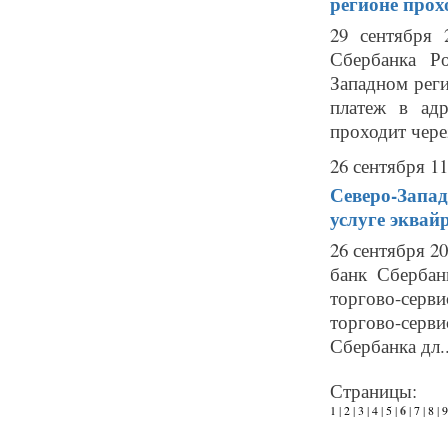
регионе прох
29 сентября 
Сбербанка Р
Западном рег
платеж в ад
проходит чере
26 сентября 11
Северо-Запад
услуге эквай
26 сентября 2
банк Сбербан
торгово-серви
торгово-серв
Сбербанка дл..
Страницы:
1
|
2
|
3
|
4
|
5
|
6
|
7
|
8
|
9