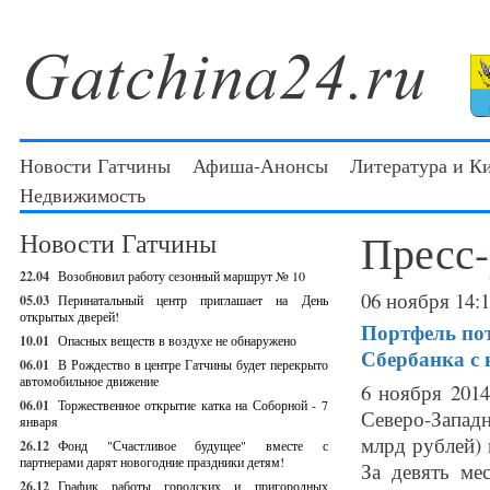
Новости Гатчины
Афиша-Анонсы
Литература и К
Недвижимость
Пресс
Новости Гатчины
22.04
Возобновил работу сезонный маршрут № 10
06 ноября 14:
05.03
Перинатальный центр приглашает на День
открытых дверей!
Портфель пот
10.01
Опасных веществ в воздухе не обнаружено
Сбербанка с 
06.01
В Рождество в центре Гатчины будет перекрыто
автомобильное движение
6 ноября 2014
06.01
Торжественное открытие катка на Соборной - 7
Северо-Западн
января
млрд рублей) 
26.12
Фонд "Счастливое будущее" вместе с
партнерами дарят новогодние праздники детям!
За девять ме
26.12
График работы городских и пригородных