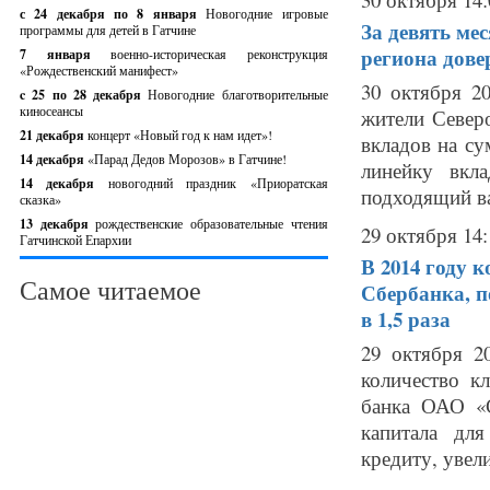
с 24 декабря по 8 января
Новогодние игровые
За девять ме
программы для детей в Гатчине
региона дове
7 января
военно-историческая реконструкция
«Рождественский манифест»
30 октября 20
c 25 по 28 декабря
Новогодние благотворительные
киносеансы
жители Север
21 декабря
концерт «Новый год к нам идет»!
вкладов на с
14 декабря
«Парад Дедов Морозов» в Гатчине!
линейку вкл
14 декабря
новогодний праздник «Приоратская
подходящий ва
сказка»
13 декабря
рождественские образовательные чтения
29 октября 14:
Гатчинской Епархии
В 2014 году 
Самое читаемое
Сбербанка, п
в 1,5 раза
29 октября 2
количество к
банка ОАО «С
капитала дл
кредиту, увели