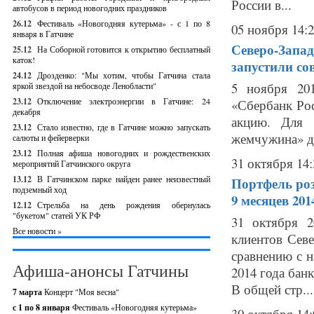
России в...
автобусов в период новогодних праздников
26.12
Фестиваль «Новогодняя кутерьма» - с 1 по 8
05 ноября 14:
января в Гатчине
Северо-Запа
25.12
На Соборной готовится к открытию бесплатный
каток!
запустили со
24.12
Дрозденко: "Мы хотим, чтобы Гатчина стала
5 ноября 20
яркой звездой на небосводе Ленобласти"
23.12
Отключение электроэнергии в Гатчине: 24
«Сбербанк Ро
декабря
акцию. Для 
23.12
Стало известно, где в Гатчине можно запускать
жемчужина» де
салюты и фейерверки
23.12
Полная афиша новогодних и рождественских
31 октября 14:
мероприятий Гатчинского округа
13.12
В Гатчинском парке найден ранее неизвестный
Портфель роз
подземный ход
9 месяцев 20
12.12
Стрельба на день рождения обернулась
"букетом" статей УК РФ
31 октября 2
Все новости »
клиентов Севе
сравнению с н
Афиша-анонсы Гатчины
2014 года бан
В общей стр...
7 марта
Концерт "Моя весна"
с 1 по 8 января
Фестиваль «Новогодняя кутерьма»
30 октября 14: