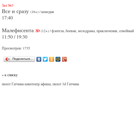
Зал №3
Все и сразу
(16+) / комедия
17:40
Малефисента
3D
(12+) / фэнтези, боевик, мелодрама, приключения, семейный
11:50 / 19:30
Просмотров: 1735
Поделиться…
» к списку
пилот Гатчина кинотеатр афиша, пилот 3d Гатчина