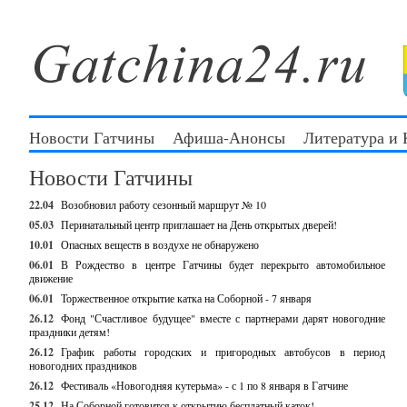
Новости Гатчины
Афиша-Анонсы
Литература и
Новости Гатчины
22.04
Возобновил работу сезонный маршрут № 10
05.03
Перинатальный центр приглашает на День открытых дверей!
10.01
Опасных веществ в воздухе не обнаружено
06.01
В Рождество в центре Гатчины будет перекрыто автомобильное
движение
06.01
Торжественное открытие катка на Соборной - 7 января
26.12
Фонд "Счастливое будущее" вместе с партнерами дарят новогодние
праздники детям!
26.12
График работы городских и пригородных автобусов в период
новогодних праздников
26.12
Фестиваль «Новогодняя кутерьма» - с 1 по 8 января в Гатчине
25.12
На Соборной готовится к открытию бесплатный каток!