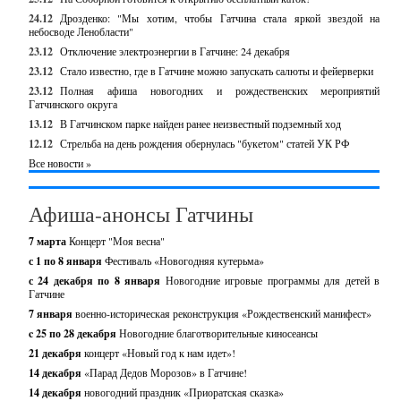
24.12
Дрозденко: "Мы хотим, чтобы Гатчина стала яркой звездой на
небосводе Ленобласти"
23.12
Отключение электроэнергии в Гатчине: 24 декабря
23.12
Стало известно, где в Гатчине можно запускать салюты и фейерверки
23.12
Полная афиша новогодних и рождественских мероприятий
Гатчинского округа
13.12
В Гатчинском парке найден ранее неизвестный подземный ход
12.12
Стрельба на день рождения обернулась "букетом" статей УК РФ
Все новости »
Афиша-анонсы Гатчины
7 марта
Концерт "Моя весна"
с 1 по 8 января
Фестиваль «Новогодняя кутерьма»
с 24 декабря по 8 января
Новогодние игровые программы для детей в
Гатчине
7 января
военно-историческая реконструкция «Рождественский манифест»
c 25 по 28 декабря
Новогодние благотворительные киносеансы
21 декабря
концерт «Новый год к нам идет»!
14 декабря
«Парад Дедов Морозов» в Гатчине!
14 декабря
новогодний праздник «Приоратская сказка»