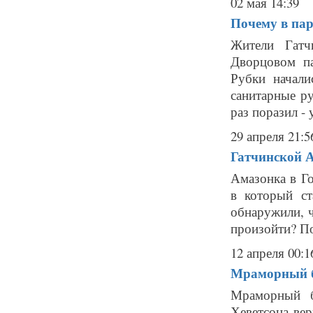
02 мая 14:39
Почему в пар
Жители Гатч
Дворцовом па
Рубки начали
санитарные р
раз поразил - 
29 апреля 21:5
Гатчинской А
Амазонка в Го
в который ст
обнаружили, ч
произойти? По
12 апреля 00:1
Мраморный б
Мраморный б
Хеветсона вер