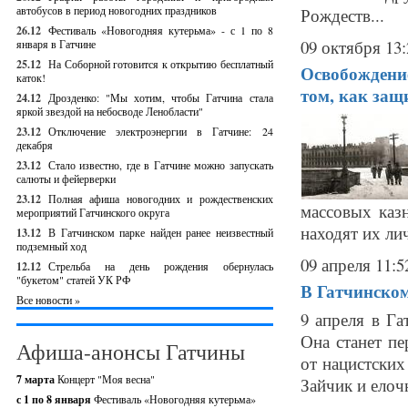
автобусов в период новогодних праздников
Рождеств...
26.12
Фестиваль «Новогодняя кутерьма» - с 1 по 8
09 октября 13:
января в Гатчине
25.12
На Соборной готовится к открытию бесплатный
Освобождение
каток!
том, как защ
24.12
Дрозденко: "Мы хотим, чтобы Гатчина стала
яркой звездой на небосводе Ленобласти"
23.12
Отключение электроэнергии в Гатчине: 24
декабря
23.12
Стало известно, где в Гатчине можно запускать
салюты и фейерверки
23.12
Полная афиша новогодних и рождественских
массовых каз
мероприятий Гатчинского округа
находят их ли
13.12
В Гатчинском парке найден ранее неизвестный
подземный ход
09 апреля 11:5
12.12
Стрельба на день рождения обернулась
"букетом" статей УК РФ
В Гатчинском
Все новости »
9 апреля в Га
Она станет п
Афиша-анонсы Гатчины
от нацистских
7 марта
Концерт "Моя весна"
Зайчик и елоч
с 1 по 8 января
Фестиваль «Новогодняя кутерьма»