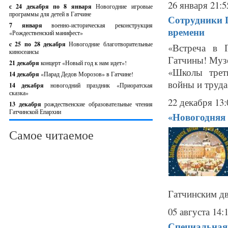
26 января 21:5
с 24 декабря по 8 января
Новогодние игровые
программы для детей в Гатчине
Сотрудники Г
7 января
военно-историческая реконструкция
времени
«Рождественский манифест»
c 25 по 28 декабря
Новогодние благотворительные
«Встреча в 
киносеансы
Гатчины! Музе
21 декабря
концерт «Новый год к нам идет»!
«Школы треть
14 декабря
«Парад Дедов Морозов» в Гатчине!
войны и труда
14 декабря
новогодний праздник «Приоратская
сказка»
22 декабря 13:
13 декабря
рождественские образовательные чтения
Гатчинской Епархии
«Новогодняя 
Самое читаемое
Гатчинским дво
05 августа 14:
Специальная 