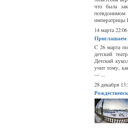
что была за
псевдонимо
императрицы Ек
14 марта 22:06
Приглашаем н
C 26 марта по
детский теа
Детский куко
учит тому, ка
— ...
28 декабря 13:
Рождественс