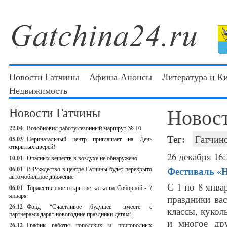
Новости Гатчины
Афиша-Анонсы
Литература и К
Недвижимость
Новос
Новости Гатчины
22.04
Возобновил работу сезонный маршрут № 10
Тег:
Гатчин
05.03
Перинатальный центр приглашает на День
открытых дверей!
26 декабря 16:
10.01
Опасных веществ в воздухе не обнаружено
Фестиваль «Н
06.01
В Рождество в центре Гатчины будет перекрыто
автомобильное движение
С 1 по 8 янва
06.01
Торжественное открытие катка на Соборной - 7
января
праздники ва
26.12
Фонд "Счастливое будущее" вместе с
классы, кукол
партнерами дарят новогодние праздники детям!
и многое д
26.12
График работы городских и пригородных