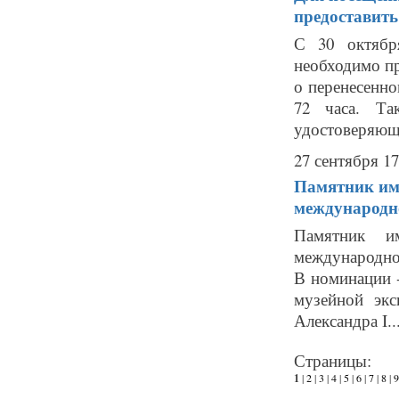
предоставить
С 30 октябр
необходимо пр
о перенесенно
72 часа. Та
удостоверяюще
27 сентября 17
Памятник им
международн
Памятник и
международног
В номинации 
музейной экс
Александра I..
Страницы:
1
|
2
|
3
|
4
|
5
|
6
|
7
|
8
|
9