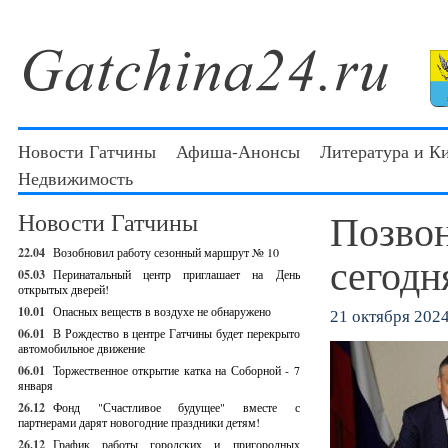
Новости Гатчины
Афиша-Анонсы
Литература и К
Недвижимость
Позвон
Новости Гатчины
22.04
Возобновил работу сезонный маршрут № 10
сегодн
05.03
Перинатальный центр приглашает на День
открытых дверей!
10.01
Опасных веществ в воздухе не обнаружено
21 октября 2024 
06.01
В Рождество в центре Гатчины будет перекрыто
автомобильное движение
06.01
Торжественное открытие катка на Соборной - 7
января
26.12
Фонд "Счастливое будущее" вместе с
партнерами дарят новогодние праздники детям!
26.12
График работы городских и пригородных