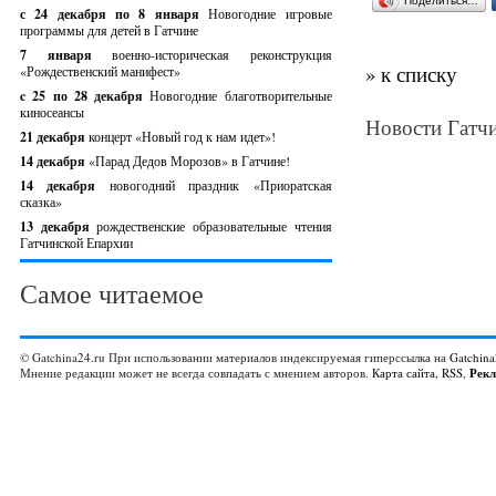
Поделиться…
с 24 декабря по 8 января
Новогодние игровые
программы для детей в Гатчине
7 января
военно-историческая реконструкция
» к списку
«Рождественский манифест»
c 25 по 28 декабря
Новогодние благотворительные
киносеансы
Новости Гатчи
21 декабря
концерт «Новый год к нам идет»!
14 декабря
«Парад Дедов Морозов» в Гатчине!
14 декабря
новогодний праздник «Приоратская
сказка»
13 декабря
рождественские образовательные чтения
Гатчинской Епархии
Самое читаемое
© Gatchina24.ru При использовании материалов индексируемая гиперссылка на
Gatchina
Мнение редакции может не всегда совпадать с мнением авторов.
Карта сайта
,
RSS
,
Рек