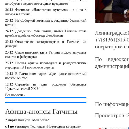
автобусов в период новогодних праздников
26.12
Фестиваль «Новогодняя кутерьма» - с 1 по 8
января в Гатчине
25.12
На Соборной готовится к открытию бесплатный
каток!
24.12
Дрозденко: "Мы хотим, чтобы Гатчина стала
Ленинградской
яркой звездой на небосводе Ленобласти"
+7(81361)315
23.12
Отключение электроэнергии в Гатчине: 24
оператором св
декабря
23.12
Стало известно, где в Гатчине можно запускать
салюты и фейерверки
По видеокон
23.12
Полная афиша новогодних и рождественских
администраци
мероприятий Гатчинского округа
13.12
В Гатчинском парке найден ранее неизвестный
подземный ход
12.12
Стрельба на день рождения обернулась
"букетом" статей УК РФ
Все новости »
По информаци
Афиша-анонсы Гатчины
Просмотров: 
7 марта
Концерт "Моя весна"
с 1 по 8 января
Фестиваль «Новогодняя кутерьма»