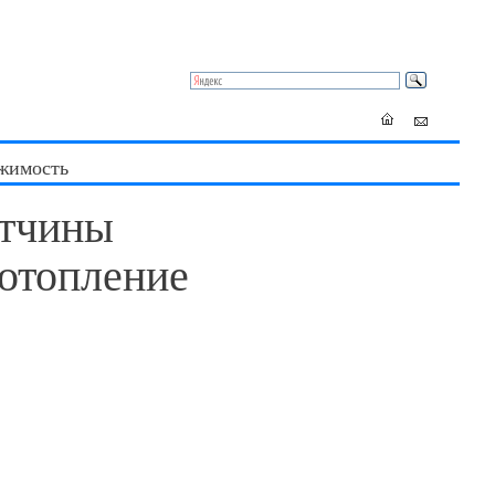
жимость
атчины
 отопление