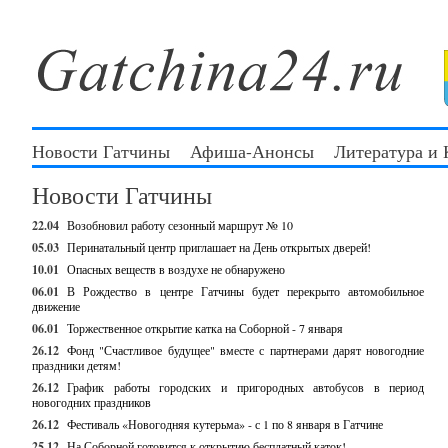
Новости Гатчины
Афиша-Анонсы
Литература и
Новости Гатчины
22.04
Возобновил работу сезонный маршрут № 10
05.03
Перинатальный центр приглашает на День открытых дверей!
10.01
Опасных веществ в воздухе не обнаружено
06.01
В Рождество в центре Гатчины будет перекрыто автомобильное
движение
06.01
Торжественное открытие катка на Соборной - 7 января
26.12
Фонд "Счастливое будущее" вместе с партнерами дарят новогодние
праздники детям!
26.12
График работы городских и пригородных автобусов в период
новогодних праздников
26.12
Фестиваль «Новогодняя кутерьма» - с 1 по 8 января в Гатчине
25.12
На Соборной готовится к открытию бесплатный каток!