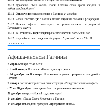
24.12
Дрозденко: "Мы хотим, чтобы Гатчина стала яркой звездой на
небосводе Ленобласти"
23.12
Отключение электроэнергии в Гатчине: 24 декабря
23.12
Стало известно, где в Гатчине можно запускать салюты и фейерверки
23.12
Полная афиша новогодних и рождественских мероприятий
Гатчинского округа
13.12
В Гатчинском парке найден ранее неизвестный подземный ход
12.12
Стрельба на день рождения обернулась "букетом" статей УК РФ
Все новости »
Афиша-анонсы Гатчины
7 марта
Концерт "Моя весна"
с 1 по 8 января
Фестиваль «Новогодняя кутерьма»
с 24 декабря по 8 января
Новогодние игровые программы для детей в
Гатчине
7 января
военно-историческая реконструкция «Рождественский манифест»
c 25 по 28 декабря
Новогодние благотворительные киносеансы
21 декабря
концерт «Новый год к нам идет»!
14 декабря
«Парад Дедов Морозов» в Гатчине!
14 декабря
новогодний праздник «Приоратская сказка»