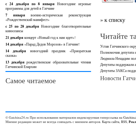
с 24 декабря по 8 января
Новогодние игровые
программы для детей в Гатчине
7 января
военно-историческая реконструкция
» к списку
«Рождественский манифест»
c 25 по 28 декабря
Новогодние благотворительные
киносеансы
Читайте т
21 декабря
концерт «Новый год к нам идет»!
14 декабря
«Парад Дедов Морозов» в Гатчине!
Устав Гатчинского окр
14 декабря
новогодний праздник «Приоратская
Полномочия депутата и
сказка»
Людмила Нещадим полу
13 декабря
рождественские образовательные чтения
Депутаты поддержали 
Гатчинской Епархии
Депутаты ЗАКСа поддер
Новости Гатчи
Самое читаемое
© Gatchina24.ru При использовании материалов индексируемая гиперссылка на
Gatchina
Мнение редакции может не всегда совпадать с мнением авторов.
Карта сайта
,
RSS
,
Рек