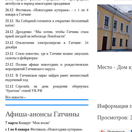
автобусов в период новогодних праздников
26.12
Фестиваль «Новогодняя кутерьма» - с 1 по 8
января в Гатчине
25.12
На Соборной готовится к открытию бесплатный
каток!
24.12
Дрозденко: "Мы хотим, чтобы Гатчина стала
яркой звездой на небосводе Ленобласти"
23.12
Отключение электроэнергии в Гатчине: 24
декабря
23.12
Стало известно, где в Гатчине можно запускать
салюты и фейерверки
23.12
Полная афиша новогодних и рождественских
Место - Дом к
мероприятий Гатчинского округа
13.12
В Гатчинском парке найден ранее неизвестный
подземный ход
12.12
Стрельба на день рождения обернулась
"букетом" статей УК РФ
Все новости »
Информация п
Афиша-анонсы Гатчины
Просмотров: 
7 марта
Концерт "Моя весна"
с 1 по 8 января
Фестиваль «Новогодняя кутерьма»
Поделиться…