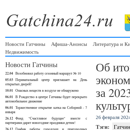
Новости Гатчины
Афиша-Анонсы
Литература и К
Недвижимость
Об ито
Новости Гатчины
22.04
Возобновил работу сезонный маршрут № 10
эконом
05.03
Перинатальный центр приглашает на День
открытых дверей!
за 202
10.01
Опасных веществ в воздухе не обнаружено
06.01
В Рождество в центре Гатчины будет перекрыто
культу
автомобильное движение
06.01
Торжественное открытие катка на Соборной - 7
января
26 февраля 2024
26.12
Фонд "Счастливое будущее" вместе с
партнерами дарят новогодние праздники детям!
Тэги:
Гатчин
26.12
График работы городских и пригородных