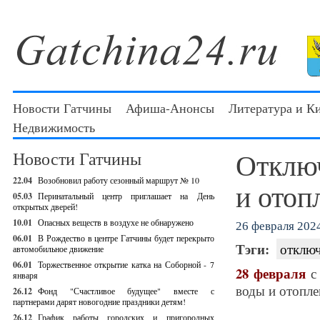
Новости Гатчины
Афиша-Анонсы
Литература и К
Недвижимость
Отключ
Новости Гатчины
22.04
Возобновил работу сезонный маршрут № 10
и отоп
05.03
Перинатальный центр приглашает на День
открытых дверей!
10.01
Опасных веществ в воздухе не обнаружено
26 февраля 2024
06.01
В Рождество в центре Гатчины будет перекрыто
Тэги:
отключ
автомобильное движение
06.01
Торжественное открытие катка на Соборной - 7
28 февраля
с 
января
воды и отопле
26.12
Фонд "Счастливое будущее" вместе с
партнерами дарят новогодние праздники детям!
26.12
График работы городских и пригородных