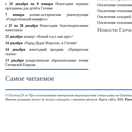
с 24 декабря по 8 января
Новогодние игровые
Отключение отопления,
программы для детей в Гатчине
Отключение отопления 
7 января
военно-историческая реконструкция
Отключение холодной в
«Рождественский манифест»
Отключение отопления 
c 25 по 28 декабря
Новогодние благотворительные
Новости Гатчи
киносеансы
21 декабря
концерт «Новый год к нам идет»!
14 декабря
«Парад Дедов Морозов» в Гатчине!
14 декабря
новогодний праздник «Приоратская
сказка»
13 декабря
рождественские образовательные чтения
Гатчинской Епархии
Самое читаемое
© Gatchina24.ru При использовании материалов индексируемая гиперссылка на
Gatchina
Мнение редакции может не всегда совпадать с мнением авторов.
Карта сайта
,
RSS
,
Рек