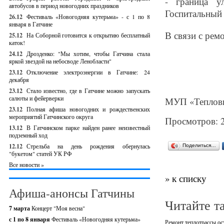
- граница у
автобусов в период новогодних праздников
Госпитальный 
26.12
Фестиваль «Новогодняя кутерьма» - с 1 по 8
января в Гатчине
В связи с рем
25.12
На Соборной готовится к открытию бесплатный
каток!
24.12
Дрозденко: "Мы хотим, чтобы Гатчина стала
яркой звездой на небосводе Ленобласти"
23.12
Отключение электроэнергии в Гатчине: 24
декабря
23.12
Стало известно, где в Гатчине можно запускать
салюты и фейерверки
МУП «Тепловые
23.12
Полная афиша новогодних и рождественских
мероприятий Гатчинского округа
Просмотров: 
13.12
В Гатчинском парке найден ранее неизвестный
подземный ход
12.12
Стрельба на день рождения обернулась
Поделиться…
"букетом" статей УК РФ
Все новости »
» к списку
Афиша-анонсы Гатчины
Читайте т
7 марта
Концерт "Моя весна"
с 1 по 8 января
Фестиваль «Новогодняя кутерьма»
Ремонт теплотрассы ос