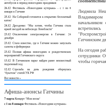
соответствии
автобусов в период новогодних праздников
26.12
Фестиваль «Новогодняя кутерьма» - с 1 по 8
Людмила Неща
января в Гатчине
Владимиром 
25.12
На Соборной готовится к открытию бесплатный
каток!
начальником
24.12
Дрозденко: "Мы хотим, чтобы Гатчина стала
встретилис
яркой звездой на небосводе Ленобласти"
"Роспромстро
23.12
Отключение электроэнергии в Гатчине: 24
декабря
Гатчинским дв
23.12
Стало известно, где в Гатчине можно запускать
салюты и фейерверки
На сегодня р
23.12
Полная афиша новогодних и рождественских
сотрудники О
мероприятий Гатчинского округа
чтобы горячая
13.12
В Гатчинском парке найден ранее неизвестный
подземный ход
12.12
Стрельба на день рождения обернулась
"букетом" статей УК РФ
Все новости »
Афиша-анонсы Гатчины
7 марта
Концерт "Моя весна"
с 1 по 8 января
Фестиваль «Новогодняя кутерьма»