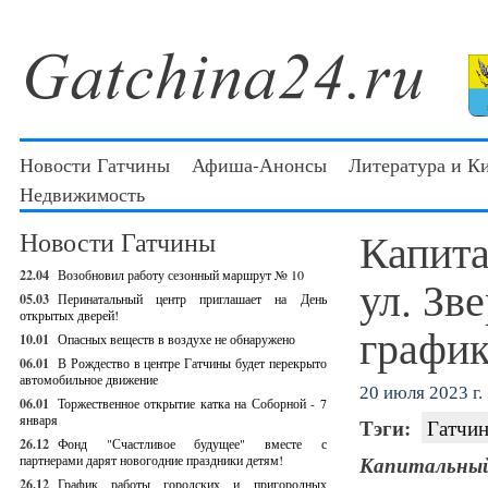
Новости Гатчины
Афиша-Анонсы
Литература и К
Недвижимость
Капита
Новости Гатчины
22.04
Возобновил работу сезонный маршрут № 10
ул. Зв
05.03
Перинатальный центр приглашает на День
открытых дверей!
график
10.01
Опасных веществ в воздухе не обнаружено
06.01
В Рождество в центре Гатчины будет перекрыто
автомобильное движение
20 июля 2023 г.
06.01
Торжественное открытие катка на Соборной - 7
января
Тэги:
Гатчин
26.12
Фонд "Счастливое будущее" вместе с
партнерами дарят новогодние праздники детям!
Капитальны
26.12
График работы городских и пригородных