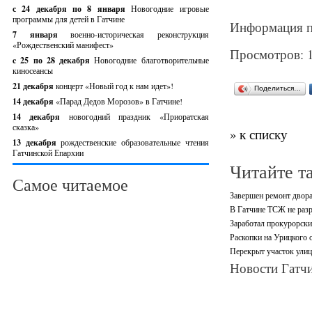
с 24 декабря по 8 января
Новогодние игровые
программы для детей в Гатчине
Информация п
7 января
военно-историческая реконструкция
«Рождественский манифест»
Просмотров: 
c 25 по 28 декабря
Новогодние благотворительные
киносеансы
21 декабря
концерт «Новый год к нам идет»!
Поделиться…
14 декабря
«Парад Дедов Морозов» в Гатчине!
14 декабря
новогодний праздник «Приоратская
сказка»
» к списку
13 декабря
рождественские образовательные чтения
Гатчинской Епархии
Читайте т
Самое читаемое
Завершен ремонт двора
В Гатчине ТСЖ не разр
Заработал прокурорски
Раскопки на Урицкого 
Перекрыт участок улиц
Новости Гатчи