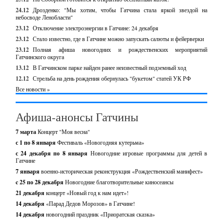
24.12
Дрозденко: "Мы хотим, чтобы Гатчина стала яркой звездой на
небосводе Ленобласти"
23.12
Отключение электроэнергии в Гатчине: 24 декабря
23.12
Стало известно, где в Гатчине можно запускать салюты и фейерверки
23.12
Полная афиша новогодних и рождественских мероприятий
Гатчинского округа
13.12
В Гатчинском парке найден ранее неизвестный подземный ход
12.12
Стрельба на день рождения обернулась "букетом" статей УК РФ
Все новости »
Афиша-анонсы Гатчины
7 марта
Концерт "Моя весна"
с 1 по 8 января
Фестиваль «Новогодняя кутерьма»
с 24 декабря по 8 января
Новогодние игровые программы для детей в
Гатчине
7 января
военно-историческая реконструкция «Рождественский манифест»
c 25 по 28 декабря
Новогодние благотворительные киносеансы
21 декабря
концерт «Новый год к нам идет»!
14 декабря
«Парад Дедов Морозов» в Гатчине!
14 декабря
новогодний праздник «Приоратская сказка»