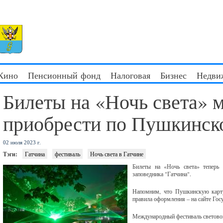
 Кино
Пенсионный фонд
Налоговая
Бизнес
Недви
Билеты на «Ночь света» 
приобрести по Пушкинско
02 июля 2023 г.
Тэги:
Гатчина
фестиваль
Ночь света в Гатчине
Билеты на «Ночь света» теперь
заповедника "Гатчина".
Напомним, что Пушкинскую карту
правила оформления – на сайте Гос
Международный фестиваль светового