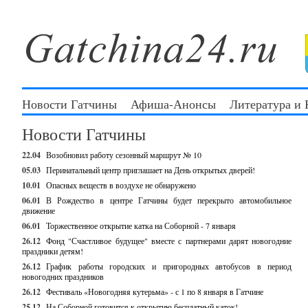
Новости Гатчины
Афиша-Анонсы
Литература и
Новости Гатчины
22.04
Возобновил работу сезонный маршрут № 10
05.03
Перинатальный центр приглашает на День открытых дверей!
10.01
Опасных веществ в воздухе не обнаружено
06.01
В Рождество в центре Гатчины будет перекрыто автомобильное
движение
06.01
Торжественное открытие катка на Соборной - 7 января
26.12
Фонд "Счастливое будущее" вместе с партнерами дарят новогодние
праздники детям!
26.12
График работы городских и пригородных автобусов в период
новогодних праздников
26.12
Фестиваль «Новогодняя кутерьма» - с 1 по 8 января в Гатчине
25.12
На Соборной готовится к открытию бесплатный каток!