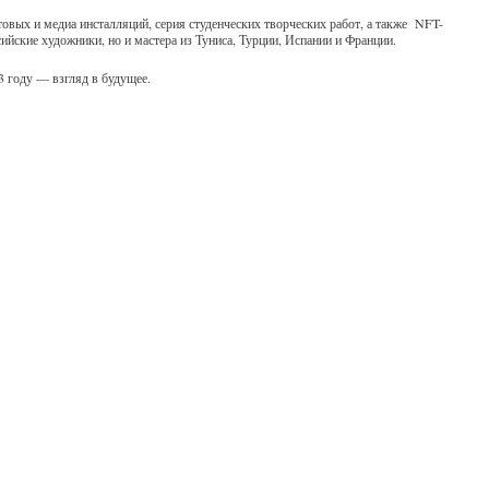
товых и медиа инсталляций, серия студенческих творческих работ, а также NFT-
сийские художники, но и мастера из Туниса, Турции, Испании и Франции.
3 году — взгляд в будущее.