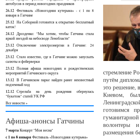
автобусов в период новогодних праздников
26.12
Фестиваль «Новогодняя кутерьма» - с 1 по 8
января в Гатчине
25.12
На Соборной готовится к открытию бесплатный
каток!
24.12
Дрозденко: "Мы хотим, чтобы Гатчина стала
яркой звездой на небосводе Ленобласти"
23.12
Отключение электроэнергии в Гатчине: 24
декабря
23.12
Стало известно, где в Гатчине можно запускать
салюты и фейерверки
23.12
Полная афиша новогодних и рождественских
стремление Р
мероприятий Гатчинского округа
путём диплома
13.12
В Гатчинском парке найден ранее неизвестный
подземный ход
это решение, 
12.12
Стрельба на день рождения обернулась
Киевом, бы
"букетом" статей УК РФ
Ленинградско
Все новости »
готовимся п
гуманитарно
Афиша-анонсы Гатчины
волонтеры и
7 марта
Концерт "Моя весна"
размещения бе
с 1 по 8 января
Фестиваль «Новогодняя кутерьма»