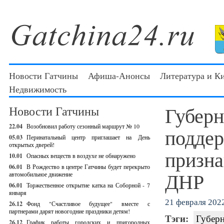
Новости Гатчины
Афиша-Анонсы
Литература и К
Недвижимость
Губерн
Новости Гатчины
22.04
Возобновил работу сезонный маршрут № 10
поддер
05.03
Перинатальный центр приглашает на День
открытых дверей!
призна
10.01
Опасных веществ в воздухе не обнаружено
06.01
В Рождество в центре Гатчины будет перекрыто
ДНР
автомобильное движение
06.01
Торжественное открытие катка на Соборной - 7
января
21 февраля 2022
26.12
Фонд "Счастливое будущее" вместе с
партнерами дарят новогодние праздники детям!
Тэги:
Губерн
26.12
График работы городских и пригородных