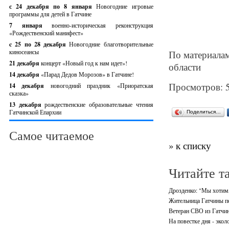
с 24 декабря по 8 января
Новогодние игровые
программы для детей в Гатчине
7 января
военно-историческая реконструкция
«Рождественский манифест»
c 25 по 28 декабря
Новогодние благотворительные
киносеансы
По материалам
21 декабря
концерт «Новый год к нам идет»!
области
14 декабря
«Парад Дедов Морозов» в Гатчине!
Просмотров: 
14 декабря
новогодний праздник «Приоратская
сказка»
13 декабря
рождественские образовательные чтения
Гатчинской Епархии
Поделиться…
Самое читаемое
» к списку
Читайте т
Дрозденко: "Мы хотим,
Жительница Гатчины по
Ветеран СВО из Гатчин
На повестке дня - экол