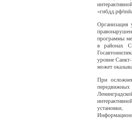
интеракти
«гибдд.рф/mile
Организация 
правонарушен
программы ме
в районах С
Госавтоинсп
уровне Санкт-
может оказыв
При осложне
передвижных 
Ленинградск
интерактивн
установки, 
Информационны