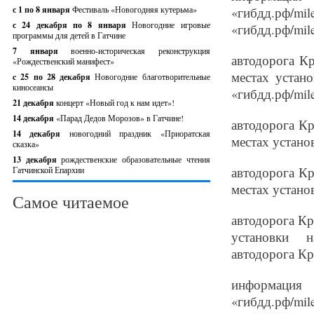
с 1 по 8 января
Фестиваль «Новогодняя кутерьма»
«гибдд.рф/m
с 24 декабря по 8 января
Новогодние игровые
«гибдд.рф/mile
программы для детей в Гатчине
7 января
военно-историческая реконструкция
автодорога Кр
«Рождественский манифест»
местах устано
c 25 по 28 декабря
Новогодние благотворительные
киносеансы
«гибдд.рф/mile
21 декабря
концерт «Новый год к нам идет»!
14 декабря
«Парад Дедов Морозов» в Гатчине!
автодорога Кр
14 декабря
новогодний праздник «Приоратская
местах установ
сказка»
13 декабря
рождественские образовательные чтения
автодорога Кр
Гатчинской Епархии
местах установ
Самое читаемое
автодорога Кр
установки на
автодорога Кр
информация
«гибдд.рф/mile