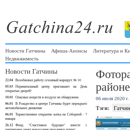
Новости Гатчины
Афиша-Анонсы
Литература и К
Недвижимость
Фотора
Новости Гатчины
22.04
Возобновил работу сезонный маршрут № 10
районе
05.03
Перинатальный центр приглашает на День
открытых дверей!
10.01
Опасных веществ в воздухе не обнаружено
06 июля 2020 г.
06.01
В Рождество в центре Гатчины будет перекрыто
Тэги:
Гатчин
автомобильное движение
06.01
Торжественное открытие катка на Соборной - 7
января
26.12
Фонд "Счастливое будущее" вместе с
партнерами дарят новогодние праздники детям!