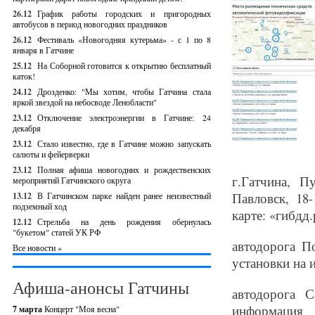
26.12
График работы городских и пригородных
автобусов в период новогодних праздников
26.12
Фестиваль «Новогодняя кутерьма» - с 1 по 8
января в Гатчине
25.12
На Соборной готовится к открытию бесплатный
каток!
24.12
Дрозденко: "Мы хотим, чтобы Гатчина стала
яркой звездой на небосводе Ленобласти"
23.12
Отключение электроэнергии в Гатчине: 24
декабря
23.12
Стало известно, где в Гатчине можно запускать
салюты и фейерверки
23.12
Полная афиша новогодних и рождественских
г.Гатчина, П
мероприятий Гатчинского округа
Павловск, 18
13.12
В Гатчинском парке найден ранее неизвестный
подземный ход
карте: «гибдд.
12.12
Стрельба на день рождения обернулась
"букетом" статей УК РФ
автодорога П
Все новости »
установки на и
Афиша-анонсы Гатчины
автодорога С
информация
7 марта
Концерт "Моя весна"