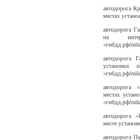
автодорога Кр
местах установ
автодорога Г
на интерак
«гибдд.рф/mile
автодорога Г
установки на
«гибдд.рф/mile
автодорога 
местах устано
«гибдд.рф/mile
автодорога 
месте установк
автодорога П