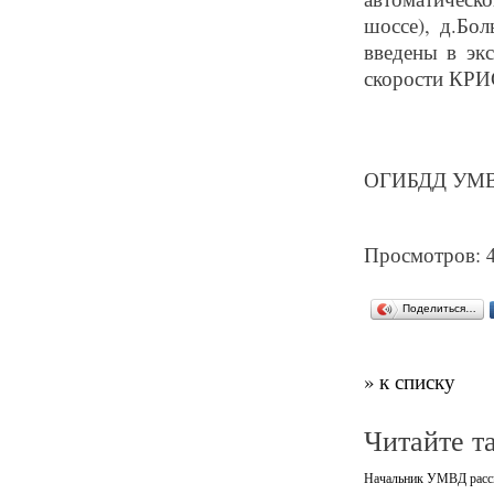
шоссе), д.Бо
введены в эк
скорости КРИС
ОГИБДД УМВД
Просмотров: 
Поделиться…
» к списку
Читайте т
Начальник УМВД расска