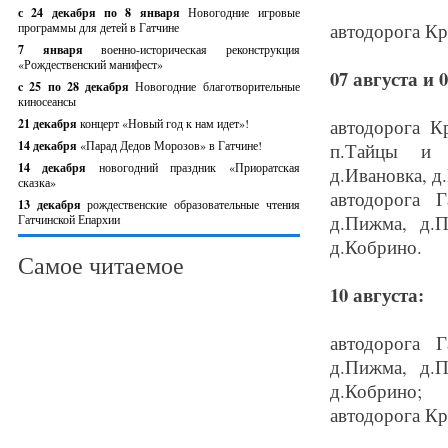
с 24 декабря по 8 января
Новогодние игровые
автодорога Кр
программы для детей в Гатчине
7 января
военно-историческая реконструкция
«Рождественский манифест»
07 августа и 0
c 25 по 28 декабря
Новогодние благотворительные
киносеансы
автодорога К
21 декабря
концерт «Новый год к нам идет»!
14 декабря
«Парад Дедов Морозов» в Гатчине!
п.Тайцы и п
14 декабря
новогодний праздник «Приоратская
д.Ивановка, д
сказка»
автодорога 
13 декабря
рождественские образовательные чтения
д.Пижма, д.П
Гатчинской Епархии
д.Кобрино.
Самое читаемое
10
августа:
автодорога 
д.Пижма, д.П
д.Кобрино;
автодорога Кр