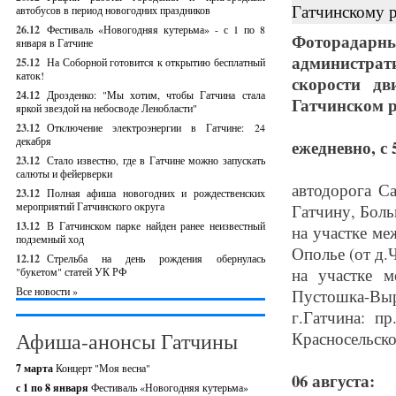
Гатчинскому 
автобусов в период новогодних праздников
26.12
Фестиваль «Новогодняя кутерьма» - с 1 по 8
Фоторадарн
января в Гатчине
администрат
25.12
На Соборной готовится к открытию бесплатный
каток!
скорости дв
24.12
Дрозденко: "Мы хотим, чтобы Гатчина стала
Гатчинском р
яркой звездой на небосводе Ленобласти"
23.12
Отключение электроэнергии в Гатчине: 24
декабря
ежедневно, с 
23.12
Стало известно, где в Гатчине можно запускать
салюты и фейерверки
автодорога С
23.12
Полная афиша новогодних и рождественских
мероприятий Гатчинского округа
Гатчину, Бол
13.12
В Гатчинском парке найден ранее неизвестный
на участке ме
подземный ход
Ополье (от д.
12.12
Стрельба на день рождения обернулась
на участке м
"букетом" статей УК РФ
Все новости »
Пустошка-Выр
г.Гатчина: п
Афиша-анонсы Гатчины
Красносельско
7 марта
Концерт "Моя весна"
06 августа:
с 1 по 8 января
Фестиваль «Новогодняя кутерьма»