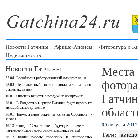
Новости Гатчины
Афиша-Анонсы
Литература и К
Недвижимость
Места 
Новости Гатчины
22.04
Возобновил работу сезонный маршрут № 10
фотора
05.03
Перинатальный центр приглашает на День
открытых дверей!
Гатчин
10.01
Опасных веществ в воздухе не обнаружено
06.01
В Рождество в центре Гатчины будет перекрыто
област
автомобильное движение
06.01
Торжественное открытие катка на Соборной - 7
января
05 августа 2015 
26.12
Фонд "Счастливое будущее" вместе с
партнерами дарят новогодние праздники детям!
Тэги:
автодо
26.12
График работы городских и пригородных