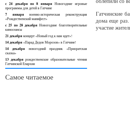
облепили со в
с 24 декабря по 8 января
Новогодние игровые
программы для детей в Гатчине
Гатчинские ба
7 января
военно-историческая реконструкция
«Рождественский манифест»
дома еще раз.
c 25 по 28 декабря
Новогодние благотворительные
участие жител
киносеансы
21 декабря
концерт «Новый год к нам идет»!
14 декабря
«Парад Дедов Морозов» в Гатчине!
14 декабря
новогодний праздник «Приоратская
сказка»
13 декабря
рождественские образовательные чтения
Гатчинской Епархии
Самое читаемое