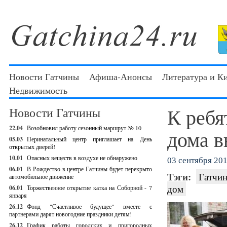
Новости Гатчины
Афиша-Анонсы
Литература и К
Недвижимость
К ребя
Новости Гатчины
22.04
Возобновил работу сезонный маршрут № 10
дома в
05.03
Перинатальный центр приглашает на День
открытых дверей!
10.01
Опасных веществ в воздухе не обнаружено
03 сентября 201
06.01
В Рождество в центре Гатчины будет перекрыто
Тэги:
Гатчин
автомобильное движение
дом
06.01
Торжественное открытие катка на Соборной - 7
января
26.12
Фонд "Счастливое будущее" вместе с
партнерами дарят новогодние праздники детям!
26.12
График работы городских и пригородных