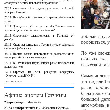
автобусов в период новогодних праздников
26.12
Фестиваль «Новогодняя кутерьма» - с 1 по 8
января в Гатчине
25.12
На Соборной готовится к открытию бесплатный
каток!
24.12
Дрозденко: "Мы хотим, чтобы Гатчина стала
яркой звездой на небосводе Ленобласти"
добрый друзе
23.12
Отключение электроэнергии в Гатчине: 24
декабря
пообщаться, у
23.12
Стало известно, где в Гатчине можно запускать
салюты и фейерверки
По уже сложи
23.12
Полная афиша новогодних и рождественских
мероприятий Гатчинского округа
(конечно же,
13.12
В Гатчинском парке найден ранее неизвестный
певческий тал
подземный ход
12.12
Стрельба на день рождения обернулась
Самая долгожд
"букетом" статей УК РФ
дети ждали бо
Все новости »
равно торопил
была только о
Афиша-анонсы Гатчины
большой детс
7 марта
Концерт "Моя весна"
автомобиль, н
с 1 по 8 января
Фестиваль «Новогодняя кутерьма»