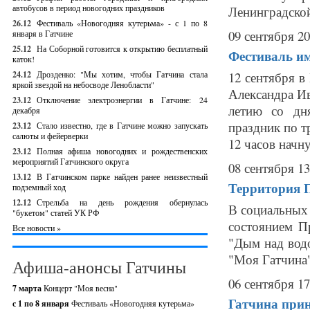
автобусов в период новогодних праздников
Ленинградской
26.12
Фестиваль «Новогодняя кутерьма» - с 1 по 8
09 сентября 20
января в Гатчине
25.12
На Соборной готовится к открытию бесплатный
Фестиваль им
каток!
24.12
Дрозденко: "Мы хотим, чтобы Гатчина стала
12 сентября в
яркой звездой на небосводе Ленобласти"
Александра Ив
23.12
Отключение электроэнергии в Гатчине: 24
летию со дн
декабря
праздник по т
23.12
Стало известно, где в Гатчине можно запускать
салюты и фейерверки
12 часов начну
23.12
Полная афиша новогодних и рождественских
мероприятий Гатчинского округа
08 сентября 13
13.12
В Гатчинском парке найден ранее неизвестный
Территория П
подземный ход
12.12
Стрельба на день рождения обернулась
В социальных
"букетом" статей УК РФ
состоянием П
Все новости »
"Дым над вод
"Моя Гатчина"
Афиша-анонсы Гатчины
06 сентября 17
7 марта
Концерт "Моя весна"
Гатчина прин
с 1 по 8 января
Фестиваль «Новогодняя кутерьма»