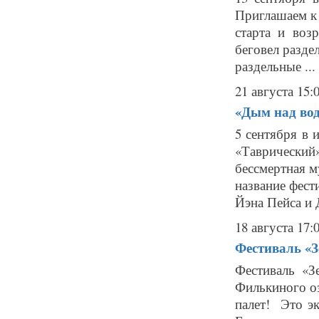
Приглашаем к
старта и воз
беговел раздел
раздельные ...
21 августа 15:
«Дым над вод
5 сентября в 
«Таврически
бессмертная му
название фест
Йэна Пейса и Д
18 августа 17:
Фестиваль «З
Фестиваль «З
Филькиного оз
палет! Это эк