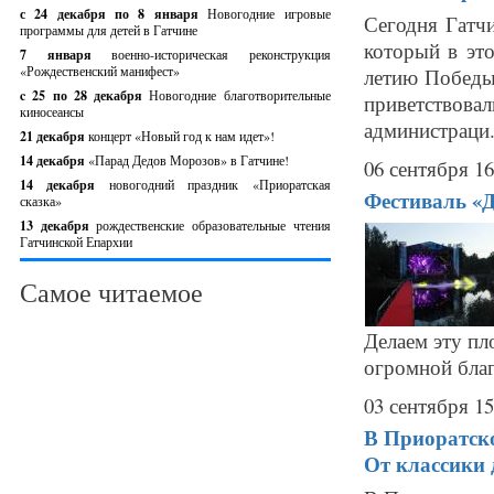
с 24 декабря по 8 января
Новогодние игровые
Сегодня Гатчи
программы для детей в Гатчине
который в эт
7 января
военно-историческая реконструкция
«Рождественский манифест»
летию Победы
c 25 по 28 декабря
Новогодние благотворительные
приветствова
киносеансы
администраци.
21 декабря
концерт «Новый год к нам идет»!
14 декабря
«Парад Дедов Морозов» в Гатчине!
06 сентября 16
14 декабря
новогодний праздник «Приоратская
Фестиваль «Д
сказка»
13 декабря
рождественские образовательные чтения
Гатчинской Епархии
Самое читаемое
Делаем эту п
огромной благ
03 сентября 15
В Приоратско
От классики 