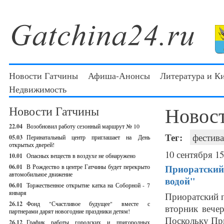
Новости Гатчины
Афиша-Анонсы
Литература и К
Недвижимость
Новос
Новости Гатчины
22.04
Возобновил работу сезонный маршрут № 10
Тег:
фестива
05.03
Перинатальный центр приглашает на День
открытых дверей!
10 сентября 15
10.01
Опасных веществ в воздухе не обнаружено
Приоратский 
06.01
В Рождество в центре Гатчины будет перекрыто
автомобильное движение
водой"
06.01
Торжественное открытие катка на Соборной - 7
января
Приоратский п
26.12
Фонд "Счастливое будущее" вместе с
вторник вече
партнерами дарят новогодние праздники детям!
Поскольку При
26.12
График работы городских и пригородных