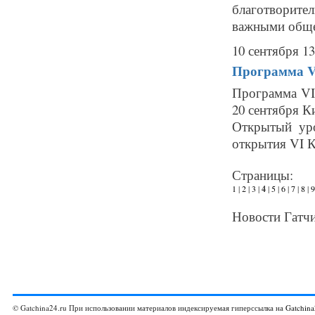
благотворите
важными общес
10 сентября 13
Программа VI
Программа VI 
20 сентября К
Открытый уро
открытия VI К
Страницы:
1
|
2
|
3
|
4
|
5
|
6
|
7
|
8
|
9
Новости Гатчи
© Gatchina24.ru При использовании материалов индексируемая гиперссылка на
Gatchina