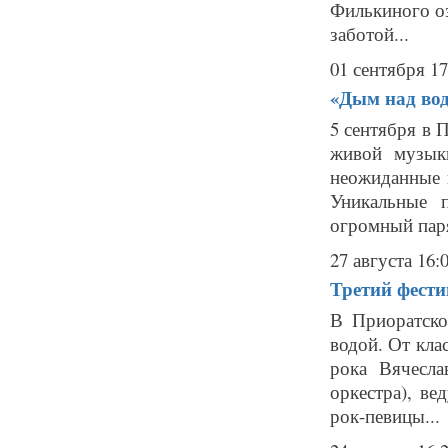
Филькиного оз
заботой...
01 сентября 17
«Дым над вод
5 сентября в 
живой музыки
неожиданные к
Уникальные 
огромный пар
27 августа 16:
Третий фести
В Приоратско
водой. От кла
рока Вячесл
оркестра), в
рок-певицы...