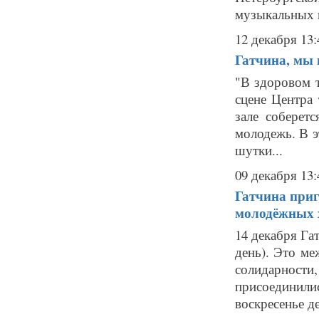
музыкальных и
12 декабря 13:
Гатчина, мы
"В здоровом т
сцене Центра
зале соберет
молодежь. В э
шутки...
09 декабря 13:
Гатчина приг
молодёжных 
14 декабря Га
день). Это ме
солидарнос
присоединил
воскресенье де