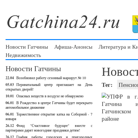
Новости Гатчины
Афиша-Анонсы
Литература и К
Недвижимость
Новос
Новости Гатчины
22.04
Возобновил работу сезонный маршрут № 10
Тег:
Пенсио
05.03
Перинатальный центр приглашает на День
открытых дверей!
10.01
Опасных веществ в воздухе не обнаружено
06.01
В Рождество в центре Гатчины будет перекрыто
автомобильное движение
06.01
Торжественное открытие катка на Соборной - 7
января
26.12
Фонд "Счастливое будущее" вместе с
партнерами дарят новогодние праздники детям!
26.12
График работы городских и пригородных