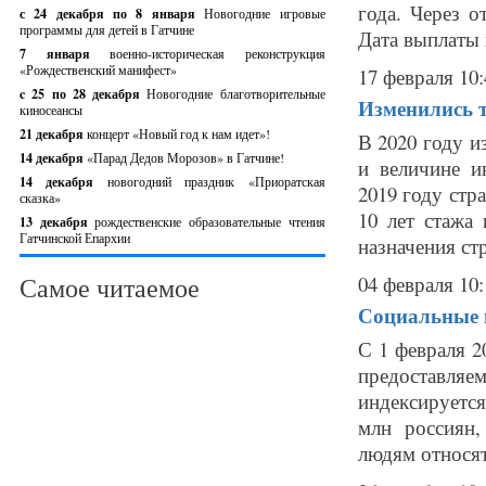
года. Через о
с 24 декабря по 8 января
Новогодние игровые
программы для детей в Гатчине
Дата выплаты п
7 января
военно-историческая реконструкция
«Рождественский манифест»
17 февраля 10:
c 25 по 28 декабря
Новогодние благотворительные
Изменились т
киносеансы
21 декабря
концерт «Новый год к нам идет»!
В 2020 году и
14 декабря
«Парад Дедов Морозов» в Гатчине!
и величине и
14 декабря
новогодний праздник «Приоратская
2019 году стр
сказка»
10 лет стажа
13 декабря
рождественские образовательные чтения
Гатчинской Епархии
назначения стр
Самое читаемое
04 февраля 10:
Социальные 
С 1 февраля 2
предоставля
индексируется
млн россиян
людям относят