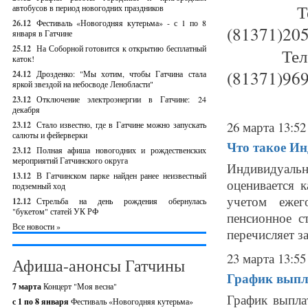
Т
автобусов в период новогодних праздников
26.12
Фестиваль «Новогодняя кутерьма» - с 1 по 8
(81371)20
января в Гатчине
25.12
На Соборной готовится к открытию бесплатный
Те
каток!
(81371)96
24.12
Дрозденко: "Мы хотим, чтобы Гатчина стала
яркой звездой на небосводе Ленобласти"
23.12
Отключение электроэнергии в Гатчине: 24
декабря
26 марта 13:52
23.12
Стало известно, где в Гатчине можно запускать
салюты и фейерверки
Что такое И
23.12
Полная афиша новогодних и рождественских
мероприятий Гатчинского округа
Индивидуальн
13.12
В Гатчинском парке найден ранее неизвестный
оценивается 
подземный ход
учетом ежег
12.12
Стрельба на день рождения обернулась
"букетом" статей УК РФ
пенсионное с
Все новости »
перечисляет за
23 марта 13:55
Афиша-анонсы Гатчины
График выпл
7 марта
Концерт "Моя весна"
График выпла
с 1 по 8 января
Фестиваль «Новогодняя кутерьма»