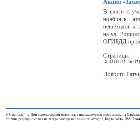
Акция «Засвет
В связи с уч
ноября в Гат
пешеходов к 
на ул. Рощинс
ОГИБДД прове
Страницы:
12
|
13
|
14
|
15
|
16
|
17
Новости Гатчи
© Gatchina24.ru При использовании материалов индексируемая гиперссылка на
Gatchina
Мнение редакции может не всегда совпадать с мнением авторов.
Карта сайта
,
RSS
,
Рек