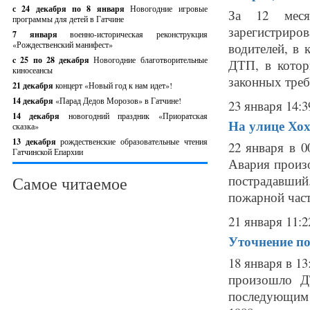
с 24 декабря по 8 января
Новогодние игровые
За 12 меся
программы для детей в Гатчине
зарегистриров
7 января
военно-историческая реконструкция
«Рождественский манифест»
водителей, в 
c 25 по 28 декабря
Новогодние благотворительные
ДТП, в котор
киносеансы
законных треб
21 декабря
концерт «Новый год к нам идет»!
14 декабря
«Парад Дедов Морозов» в Гатчине!
23 января 14:3
14 декабря
новогодний праздник «Приоратская
На улице Хо
сказка»
13 декабря
рождественские образовательные чтения
22 января в 
Гатчинской Епархии
Авария произо
пострадавши
Самое читаемое
пожарной части
21 января 11:2
Уточнение по
18 января в 1
произошло Д
последующим 