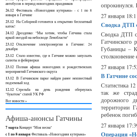
автобусов в период новогодних праздников
опрокинулся. 
26.12
Фестиваль «Новогодняя кутерьма» - с 1 по 8
27 января 18:1
января в Гатчине
25.12
На Соборной готовится к открытию бесплатный
Сводка ДТП с
каток!
24.12
Дрозденко: "Мы хотим, чтобы Гатчина стала
Сводка ДТП с
яркой звездой на небосводе Ленобласти"
Гатчинского 
23.12
Отключение электроэнергии в Гатчине: 24
Губаницы – К
декабря
столкновение 
23.12
Стало известно, где в Гатчине можно запускать
салюты и фейерверки
27 января 17:5
23.12
Полная афиша новогодних и рождественских
мероприятий Гатчинского округа
В Гатчине со
13.12
В Гатчинском парке найден ранее неизвестный
подземный ход
Статистика 12 
12.12
Стрельба на день рождения обернулась
так же стра
"букетом" статей УК РФ
дорожного д
Все новости »
территории Г
ребенок погиб.
Афиша-анонсы Гатчины
27 января 17:3
7 марта
Концерт "Моя весна"
Операция «Не
с 1 по 8 января
Фестиваль «Новогодняя кутерьма»