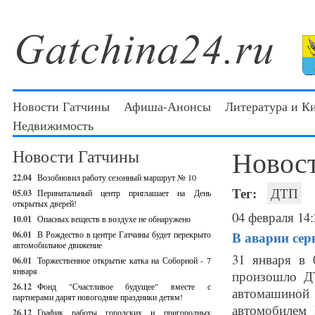
Новости Гатчины
Афиша-Анонсы
Литература и К
Недвижимость
Новос
Новости Гатчины
22.04
Возобновил работу сезонный маршрут № 10
Тег:
ДТП
05.03
Перинатальный центр приглашает на День
открытых дверей!
04 февраля 14:
10.01
Опасных веществ в воздухе не обнаружено
В аварии сер
06.01
В Рождество в центре Гатчины будет перекрыто
автомобильное движение
31 января в 
06.01
Торжественное открытие катка на Соборной - 7
января
произошло ДТ
26.12
Фонд "Счастливое будущее" вместе с
автомашиной
партнерами дарят новогодние праздники детям!
автомобилем 
26.12
График работы городских и пригородных