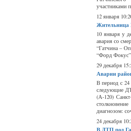
участниками п
12 января 10:2
Жительница Г
10 января у 
авария со сме
“Гатчина – Оп
“Форд Фокус” 
29 декабря 15:
Аварии район
В период с 24
следующие ДТ
(А-120) Санк
столкновени
диагнозом: соч
24 декабря 10:
В ДТП под Га