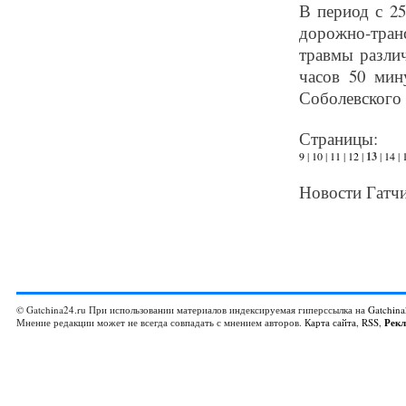
В период с 25
дорожно-тра
травмы различ
часов 50 мин
Соболевского 
Страницы:
9
|
10
|
11
|
12
|
13
|
14
|
Новости Гатчи
© Gatchina24.ru При использовании материалов индексируемая гиперссылка на
Gatchina
Мнение редакции может не всегда совпадать с мнением авторов.
Карта сайта
,
RSS
,
Рек