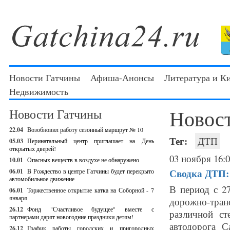
Новости Гатчины
Афиша-Анонсы
Литература и К
Недвижимость
Новос
Новости Гатчины
22.04
Возобновил работу сезонный маршрут № 10
Тег:
ДТП
05.03
Перинатальный центр приглашает на День
открытых дверей!
03 ноября 16:
10.01
Опасных веществ в воздухе не обнаружено
Сводка ДТП: 
06.01
В Рождество в центре Гатчины будет перекрыто
автомобильное движение
В период с 2
06.01
Торжественное открытие катка на Соборной - 7
января
дорожно-тра
26.12
Фонд "Счастливое будущее" вместе с
различной ст
партнерами дарят новогодние праздники детям!
автодорога С
26.12
График работы городских и пригородных