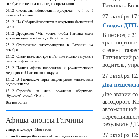
автобусов в период новогодних праздников
Гатчина - Боль
26.12
Фестиваль «Новогодняя кутерьма» - с 1 по 8
27 октября 17:
января в Гатчине
25.12
На Соборной готовится к открытию бесплатный
Сводка ДТП: 
каток!
24.12
Дрозденко: "Мы хотим, чтобы Гатчина стала
В период с 21
яркой звездой на небосводе Ленобласти"
транспортны
23.12
Отключение электроэнергии в Гатчине: 24
степени тяжес
декабря
Гатчинский ра
23.12
Стало известно, где в Гатчине можно запускать
салюты и фейерверки
водитель, упра
23.12
Полная афиша новогодних и рождественских
мероприятий Гатчинского округа
27 октября 12:
13.12
В Гатчинском парке найден ранее неизвестный
Два пешехода
подземный ход
12.12
Стрельба на день рождения обернулась
Две аварии со
"букетом" статей УК РФ
автодороге Кр
Все новости »
автомашино
переходившег
Афиша-анонсы Гатчины
результате ДТ.
7 марта
Концерт "Моя весна"
27 октября 12:
с 1 по 8 января
Фестиваль «Новогодняя кутерьма»