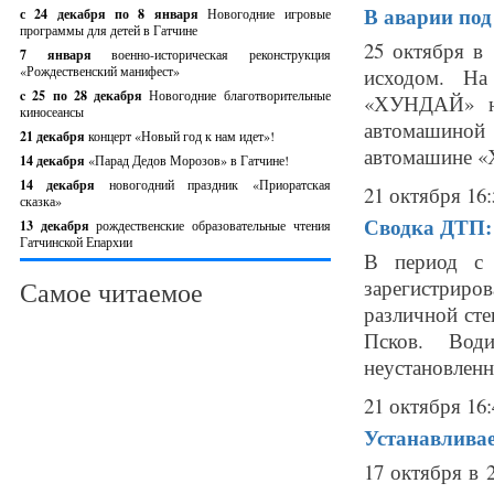
В аварии под
с 24 декабря по 8 января
Новогодние игровые
программы для детей в Гатчине
25 октября в
7 января
военно-историческая реконструкция
«Рождественский манифест»
исходом. На
c 25 по 28 декабря
Новогодние благотворительные
«ХУНДАЙ» не
киносеансы
автомашиной
21 декабря
концерт «Новый год к нам идет»!
автомашине «Х
14 декабря
«Парад Дедов Морозов» в Гатчине!
14 декабря
новогодний праздник «Приоратская
21 октября 16:
сказка»
Сводка ДТП: 
13 декабря
рождественские образовательные чтения
Гатчинской Епархии
В период с 
зарегистриро
Самое читаемое
различной сте
Псков. Вод
неустановленн
21 октября 16:
Устанавливае
17 октября в 