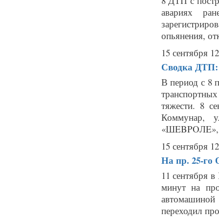
8 ДТП с постр
авариях ран
зарегистрир
опьянения, отк
15 сентября 12
Сводка ДТП:
В период с 8 
транспортных 
тяжести. 8 с
Коммунар, у
«ШEBPOЛE», с
15 сентября 12
На пр. 25-го
11 сентября в
минут на пр
автомашиной
переходил про