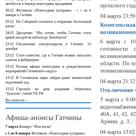
автобусов в период новогодних праздников
прошлого года
26.12
Фестиваль «Новогодняя кутерьма» - с 1 по 8
04 марта 23:59
января в Гатчине
25.12
На Соборной готовится к открытию бесплатный
Комплексная 
каток!
возникновен
24.12
Дрозденко: "Мы хотим, чтобы Гатчина стала
яркой звездой на небосводе Ленобласти"
6 марта с 10
23.12
Отключение электроэнергии в Гатчине: 24
готовности 
декабря
возникновен
23.12
Стало известно, где в Гатчине можно запускать
салюты и фейерверки
области. По п
23.12
Полная афиша новогодних и рождественских
телевизионные
мероприятий Гатчинского округа
13.12
В Гатчинском парке найден ранее неизвестный
04 марта 21:32
подземный ход
Отключение х
12.12
Стрельба на день рождения обернулась
"букетом" статей УК РФ
5 марта с 9.0
Все новости »
водоснабжение
40А, 41, 42, 42
Афиша-анонсы Гатчины
Армии, д. 3; - 
7 марта
Концерт "Моя весна"
04 марта 15:02
с 1 по 8 января
Фестиваль «Новогодняя кутерьма»