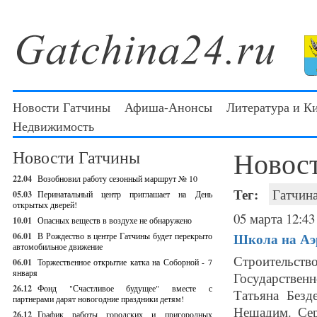
Новости Гатчины
Афиша-Анонсы
Литература и К
Недвижимость
Новос
Новости Гатчины
22.04
Возобновил работу сезонный маршрут № 10
Тег:
Гатчин
05.03
Перинатальный центр приглашает на День
открытых дверей!
05 марта 12:43
10.01
Опасных веществ в воздухе не обнаружено
Школа на Аэ
06.01
В Рождество в центре Гатчины будет перекрыто
автомобильное движение
Строительств
06.01
Торжественное открытие катка на Соборной - 7
января
Государстве
26.12
Фонд "Счастливое будущее" вместе с
Татьяна Безд
партнерами дарят новогодние праздники детям!
Нещадим. Сер
26.12
График работы городских и пригородных