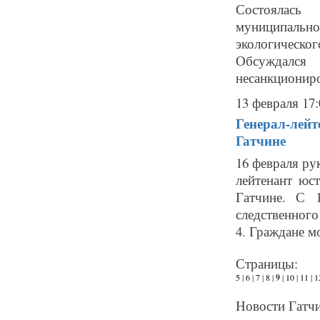
Состоялась 
муниципальн
экологическ
Обсуждался
несанкциониро
13 февраля 17:
Генерал-лейт
Гатчине
16 февраля ру
лейтенант юс
Гатчине. С 
следственного 
4. Граждане мо
Страницы:
5
|
6
|
7
|
8
|
9
|
10
|
11
|
1
Новости Гатчи