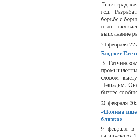
Ленинградска
год. Разраба
борьбе с бор
план включе
выполнение ра
21 февраля 22:
Бюджет Гатчи
В Гатчинском
промышленны
словом выст
Нещадим. Она
бизнес-сообщес
20 февраля 20:
«Полина ищет
близкое
9 февраля в 
гатчинского