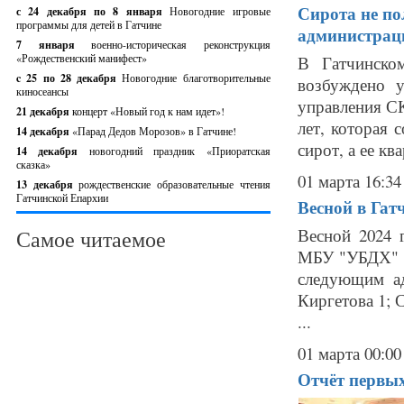
Сирота не по
с 24 декабря по 8 января
Новогодние игровые
программы для детей в Гатчине
администрац
7 января
военно-историческая реконструкция
«Рождественский манифест»
В Гатчинско
c 25 по 28 декабря
Новогодние благотворительные
возбуждено у
киносеансы
управления СК
21 декабря
концерт «Новый год к нам идет»!
лет, которая 
14 декабря
«Парад Дедов Морозов» в Гатчине!
сирот, а ее ква
14 декабря
новогодний праздник «Приоратская
сказка»
01 марта 16:34
13 декабря
рождественские образовательные чтения
Гатчинской Епархии
Весной в Гат
Весной 2024 
Самое читаемое
МБУ "УБДХ" о
следующим а
Киргетова 1; 
...
01 марта 00:00
Отчёт первы