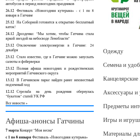
автобусов в период новогодних праздников
26.12
Фестиваль «Новогодняя кутерьма» - с 1 по 8
января в Гатчине
25.12
На Соборной готовится к открытию бесплатный
каток!
24.12
Дрозденко: "Мы хотим, чтобы Гатчина стала
яркой звездой на небосводе Ленобласти"
23.12
Отключение электроэнергии в Гатчине: 24
Одежду
декабря
23.12
Стало известно, где в Гатчине можно запускать
салюты и фейерверки
Семена и удо
23.12
Полная афиша новогодних и рождественских
мероприятий Гатчинского округа
Канцелярские
13.12
В Гатчинском парке найден ранее неизвестный
подземный ход
Аксессуары и
12.12
Стрельба на день рождения обернулась
"букетом" статей УК РФ
Все новости »
Предметы инт
Афиша-анонсы Гатчины
Игры и игрушк
7 марта
Концерт "Моя весна"
Материалы для
с 1 по 8 января
Фестиваль «Новогодняя кутерьма»