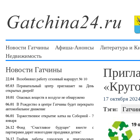
Новости Гатчины
Афиша-Анонсы
Литература и К
Недвижимость
Пригл
Новости Гатчины
22.04
Возобновил работу сезонный маршрут № 10
«Круго
05.03
Перинатальный центр приглашает на День
открытых дверей!
10.01
Опасных веществ в воздухе не обнаружено
17 октября 2024 
06.01
В Рождество в центре Гатчины будет перекрыто
Тэги:
Гатчин
автомобильное движение
06.01
Торжественное открытие катка на Соборной - 7
января
26.12
Фонд "Счастливое будущее" вместе с
партнерами дарят новогодние праздники детям!
26.12
График работы городских и пригородных