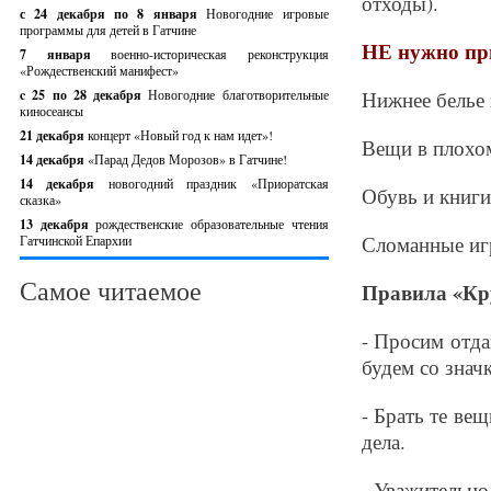
отходы).
с 24 декабря по 8 января
Новогодние игровые
программы для детей в Гатчине
НЕ нужно пр
7 января
военно-историческая реконструкция
«Рождественский манифест»
c 25 по 28 декабря
Новогодние благотворительные
Нижнее белье 
киносеансы
21 декабря
концерт «Новый год к нам идет»!
Вещи в плохом
14 декабря
«Парад Дедов Морозов» в Гатчине!
14 декабря
новогодний праздник «Приоратская
Обувь и книги
сказка»
13 декабря
рождественские образовательные чтения
Сломанные и
Гатчинской Епархии
Самое читаемое
Правила «Кр
- Просим отда
будем со знач
- Брать те ве
дела.
- Уважительно