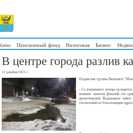
 Кино
Пенсионный фонд
Налоговая
Бизнес
Недви
В центре города разлив к
12 декабря 2023 г.
Подписчик группы Вконтакте "Моя Г
- Со вчерашнего вечера пузырятся 
нежным запахом фекалий (по срав
диспетчерской Водоканала знают
отключений по близлежащим адрес