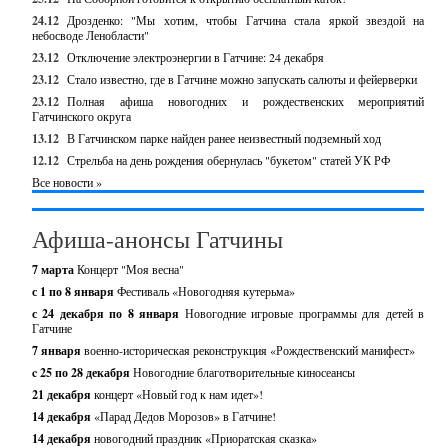
24.12
Дрозденко: "Мы хотим, чтобы Гатчина стала яркой звездой на
небосводе Ленобласти"
23.12
Отключение электроэнергии в Гатчине: 24 декабря
23.12
Стало известно, где в Гатчине можно запускать салюты и фейерверки
23.12
Полная афиша новогодних и рождественских мероприятий
Гатчинского округа
13.12
В Гатчинском парке найден ранее неизвестный подземный ход
12.12
Стрельба на день рождения обернулась "букетом" статей УК РФ
Все новости »
Афиша-анонсы Гатчины
7 марта
Концерт "Моя весна"
с 1 по 8 января
Фестиваль «Новогодняя кутерьма»
с 24 декабря по 8 января
Новогодние игровые программы для детей в
Гатчине
7 января
военно-историческая реконструкция «Рождественский манифест»
c 25 по 28 декабря
Новогодние благотворительные киносеансы
21 декабря
концерт «Новый год к нам идет»!
14 декабря
«Парад Дедов Морозов» в Гатчине!
14 декабря
новогодний праздник «Приоратская сказка»