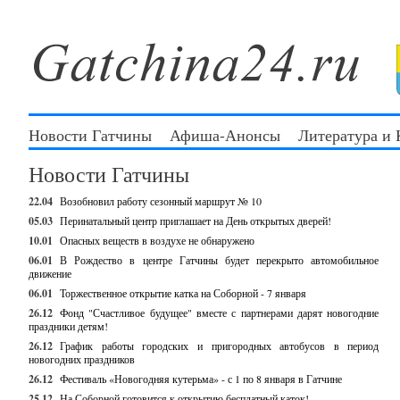
Новости Гатчины
Афиша-Анонсы
Литература и
Новости Гатчины
22.04
Возобновил работу сезонный маршрут № 10
05.03
Перинатальный центр приглашает на День открытых дверей!
10.01
Опасных веществ в воздухе не обнаружено
06.01
В Рождество в центре Гатчины будет перекрыто автомобильное
движение
06.01
Торжественное открытие катка на Соборной - 7 января
26.12
Фонд "Счастливое будущее" вместе с партнерами дарят новогодние
праздники детям!
26.12
График работы городских и пригородных автобусов в период
новогодних праздников
26.12
Фестиваль «Новогодняя кутерьма» - с 1 по 8 января в Гатчине
25.12
На Соборной готовится к открытию бесплатный каток!