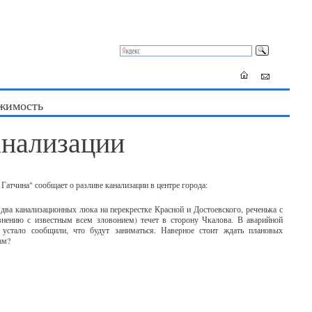
жимость
анализации
атчина" сообщает о разливе канализации в центре города:
два канализационных люка на перекрестке Красной и Достоевского, реченька с
нению с известным всем зловонием) течет в сторону Чкалова. В аварийной
, устало сообщили, что будут заниматься. Наверное стоит ждать плановых
ам?