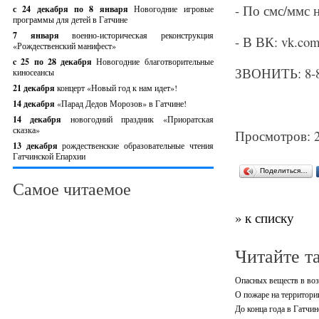
- По смс/ммс н
с 24 декабря по 8 января
Новогодние игровые
программы для детей в Гатчине
7 января
военно-историческая реконструкция
- В ВК: vk.com
«Рождественский манифест»
c 25 по 28 декабря
Новогодние благотворительные
ЗВОНИТЬ: 8-80
киносеансы
21 декабря
концерт «Новый год к нам идет»!
14 декабря
«Парад Дедов Морозов» в Гатчине!
14 декабря
новогодний праздник «Приоратская
сказка»
Просмотров: 
13 декабря
рождественские образовательные чтения
Гатчинской Епархии
Поделиться…
Самое читаемое
» к списку
Читайте т
Опасных веществ в воз
О пожаре на территори
До конца года в Гатчи