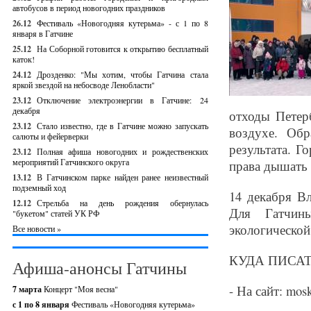
автобусов в период новогодних праздников
26.12
Фестиваль «Новогодняя кутерьма» - с 1 по 8
января в Гатчине
25.12
На Соборной готовится к открытию бесплатный
каток!
24.12
Дрозденко: "Мы хотим, чтобы Гатчина стала
яркой звездой на небосводе Ленобласти"
23.12
Отключение электроэнергии в Гатчине: 24
декабря
отходы Петер
23.12
Стало известно, где в Гатчине можно запускать
воздухе. Об
салюты и фейерверки
результата. 
23.12
Полная афиша новогодних и рождественских
мероприятий Гатчинского округа
права дышать
13.12
В Гатчинском парке найден ранее неизвестный
подземный ход
14 декабря В
12.12
Стрельба на день рождения обернулась
Для Гатчин
"букетом" статей УК РФ
экологической
Все новости »
КУДА ПИСАТ
Афиша-анонсы Гатчины
- На сайт: mos
7 марта
Концерт "Моя весна"
с 1 по 8 января
Фестиваль «Новогодняя кутерьма»