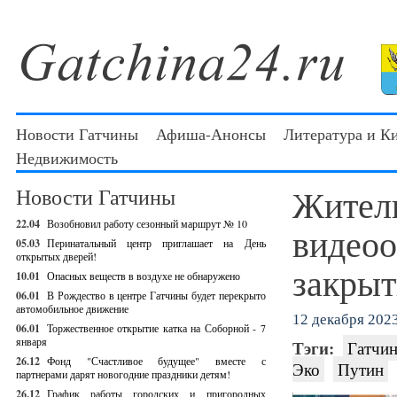
Новости Гатчины
Афиша-Анонсы
Литература и К
Недвижимость
Жители
Новости Гатчины
22.04
Возобновил работу сезонный маршрут № 10
видеоо
05.03
Перинатальный центр приглашает на День
открытых дверей!
закрыт
10.01
Опасных веществ в воздухе не обнаружено
06.01
В Рождество в центре Гатчины будет перекрыто
автомобильное движение
12 декабря 2023
06.01
Торжественное открытие катка на Соборной - 7
января
Тэги:
Гатчин
26.12
Фонд "Счастливое будущее" вместе с
Эко
Путин
партнерами дарят новогодние праздники детям!
26.12
График работы городских и пригородных