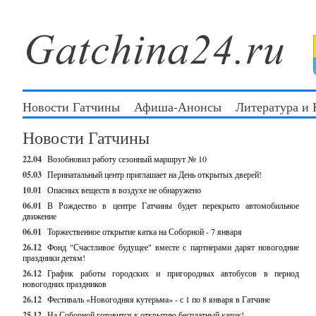
Новости Гатчины
Афиша-Анонсы
Литература и
Новости Гатчины
22.04
Возобновил работу сезонный маршрут № 10
05.03
Перинатальный центр приглашает на День открытых дверей!
10.01
Опасных веществ в воздухе не обнаружено
06.01
В Рождество в центре Гатчины будет перекрыто автомобильное
движение
06.01
Торжественное открытие катка на Соборной - 7 января
26.12
Фонд "Счастливое будущее" вместе с партнерами дарят новогодние
праздники детям!
26.12
График работы городских и пригородных автобусов в период
новогодних праздников
26.12
Фестиваль «Новогодняя кутерьма» - с 1 по 8 января в Гатчине
25.12
На Соборной готовится к открытию бесплатный каток!