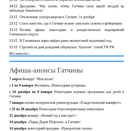
24.12
Дрозденко: "Мы хотим, чтобы Гатчина стала яркой звездой на
небосводе Ленобласти"
23.12
Отключение электроэнергии в Гатчине: 24 декабря
23.12
Стало известно, где в Гатчине можно запускать салюты и фейерверки
23.12
Полная афиша новогодних и рождественских мероприятий
Гатчинского округа
13.12
В Гатчинском парке найден ранее неизвестный подземный ход
12.12
Стрельба на день рождения обернулась "букетом" статей УК РФ
Все новости »
Афиша-анонсы Гатчины
7 марта
Концерт "Моя весна"
с 1 по 8 января
Фестиваль «Новогодняя кутерьма»
с 24 декабря по 8 января
Новогодние игровые программы для детей в
Гатчине
7 января
военно-историческая реконструкция «Рождественский манифест»
c 25 по 28 декабря
Новогодние благотворительные киносеансы
21 декабря
концерт «Новый год к нам идет»!
14 декабря
«Парад Дедов Морозов» в Гатчине!
14 декабря
новогодний праздник «Приоратская сказка»