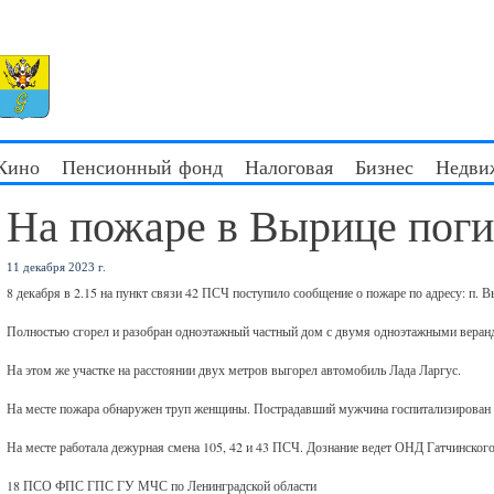
 Кино
Пенсионный фонд
Налоговая
Бизнес
Недви
На пожаре в Вырице пог
11 декабря 2023 г.
8 декабря в 2.15 на пункт связи 42 ПСЧ поступило сообщение о пожаре по адресу: п. 
Полностью сгорел и разобран одноэтажный частный дом с двумя одноэтажными вера
На этом же участке на расстоянии двух метров выгорел автомобиль Лада Ларгус.
На месте пожара обнаружен труп женщины. Пострадавший мужчина госпитализирован 
На месте работала дежурная смена 105, 42 и 43 ПСЧ. Дознание ведет ОНД Гатчинского
18 ПСО ФПС ГПС ГУ МЧС по Ленинградской области