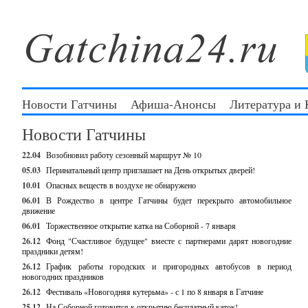
Новости Гатчины
Афиша-Анонсы
Литература и
Новости Гатчины
22.04
Возобновил работу сезонный маршрут № 10
05.03
Перинатальный центр приглашает на День открытых дверей!
10.01
Опасных веществ в воздухе не обнаружено
06.01
В Рождество в центре Гатчины будет перекрыто автомобильное
движение
06.01
Торжественное открытие катка на Соборной - 7 января
26.12
Фонд "Счастливое будущее" вместе с партнерами дарят новогодние
праздники детям!
26.12
График работы городских и пригородных автобусов в период
новогодних праздников
26.12
Фестиваль «Новогодняя кутерьма» - с 1 по 8 января в Гатчине
25.12
На Соборной готовится к открытию бесплатный каток!