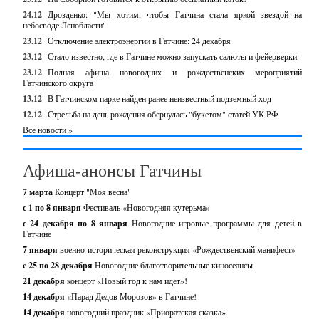
24.12
Дрозденко: "Мы хотим, чтобы Гатчина стала яркой звездой на
небосводе Ленобласти"
23.12
Отключение электроэнергии в Гатчине: 24 декабря
23.12
Стало известно, где в Гатчине можно запускать салюты и фейерверки
23.12
Полная афиша новогодних и рождественских мероприятий
Гатчинского округа
13.12
В Гатчинском парке найден ранее неизвестный подземный ход
12.12
Стрельба на день рождения обернулась "букетом" статей УК РФ
Все новости »
Афиша-анонсы Гатчины
7 марта
Концерт "Моя весна"
с 1 по 8 января
Фестиваль «Новогодняя кутерьма»
с 24 декабря по 8 января
Новогодние игровые программы для детей в
Гатчине
7 января
военно-историческая реконструкция «Рождественский манифест»
c 25 по 28 декабря
Новогодние благотворительные киносеансы
21 декабря
концерт «Новый год к нам идет»!
14 декабря
«Парад Дедов Морозов» в Гатчине!
14 декабря
новогодний праздник «Приоратская сказка»