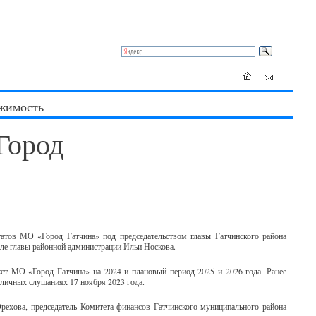
жимость
Город
утатов МО «Город Гатчина» под председательством главы Гатчинского района
еле главы районной администрации Ильи Носкова.
ет МО «Город Гатчина» на 2024 и плановый период 2025 и 2026 года. Ранее
бличных слушаниях 17 ноября 2023 года.
ехова, председатель Комитета финансов Гатчинского муниципального района