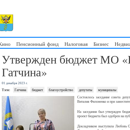
 Кино
Пенсионный фонд
Налоговая
Бизнес
Недви
Утвержден бюджет МО «
Гатчина»
01 декабря 2023 г.
Тэги:
Гатчина
бюджет
благоустройство
депутаты
муниципалы
Состоялось заседание совета деп
Виталия Филоненко и при заместит
На заседании был утвержден бюдж
проект бюджета был одобрен на пу
Докладчиком выступила Любовь Ор