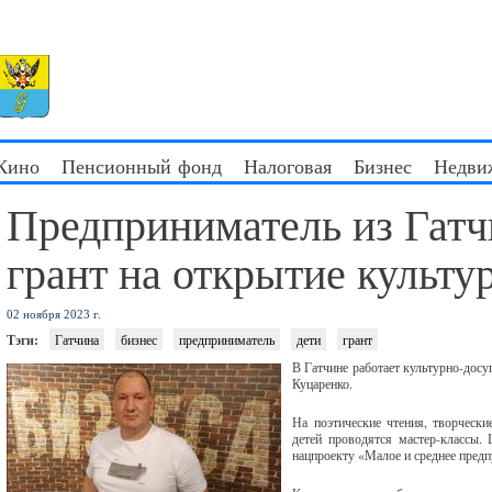
 Кино
Пенсионный фонд
Налоговая
Бизнес
Недви
Предприниматель из Гат
грант на открытие культу
02 ноября 2023 г.
Тэги:
Гатчина
бизнес
предприниматель
дети
грант
В Гатчине работает культурно-дос
Куцаренко.
На поэтические чтения, творчески
детей проводятся мастер-классы.
нацпроекту «Малое и среднее пред