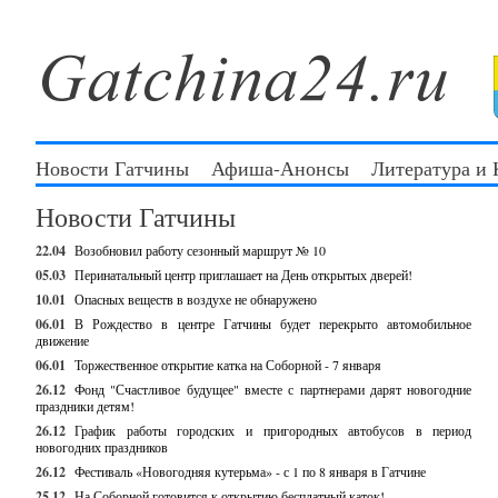
Новости Гатчины
Афиша-Анонсы
Литература и
Новости Гатчины
22.04
Возобновил работу сезонный маршрут № 10
05.03
Перинатальный центр приглашает на День открытых дверей!
10.01
Опасных веществ в воздухе не обнаружено
06.01
В Рождество в центре Гатчины будет перекрыто автомобильное
движение
06.01
Торжественное открытие катка на Соборной - 7 января
26.12
Фонд "Счастливое будущее" вместе с партнерами дарят новогодние
праздники детям!
26.12
График работы городских и пригородных автобусов в период
новогодних праздников
26.12
Фестиваль «Новогодняя кутерьма» - с 1 по 8 января в Гатчине
25.12
На Соборной готовится к открытию бесплатный каток!