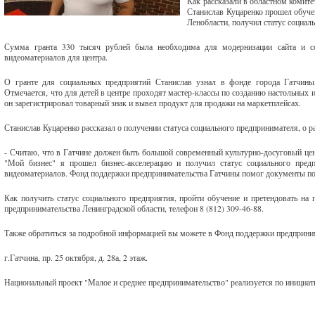
Как рассказали в областном комите
Станислав Куцаренко прошел обуче
Ленобласти, получил статус социал
Сумма гранта 330 тысяч рублей была необходима для модернизации сайта и со
видеоматериалов для центра.
О гранте для социальных предприятий Станислав узнал в фонде города Гатчин
Отмечается, что для детей в центре проходят мастер-классы по созданию настольных 
он зарегистрировал товарный знак и вывел продукт для продажи на маркетплейсах.
Станислав Куцаренко рассказал о получении статуса социального предпринимателя, о 
- Считаю, что в Гатчине должен быть большой современный культурно-досуговый цен
"Мой бизнес" я прошел бизнес-акселерацию и получил статус социального предпр
видеоматериалов. Фонд поддержки предпринимательства Гатчины помог документы подг
Как получить статус социального предприятия, пройти обучение и претендовать на
предпринимательства Ленинградской области, телефон 8 (812) 309-46-88.
Также обратиться за подробной информацией вы можете в Фонд поддержки предприним
г.Гатчина, пр. 25 октября, д. 28а, 2 этаж.
Национальный проект "Малое и среднее предпринимательство" реализуется по инициат