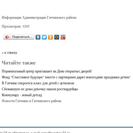
Информация Администрации Гатчинского района
Просмотров: 3295
Поделиться…
» к списку
Читайте также
Перинатальный центр приглашает на День открытых дверей!
Фонд "Счастливое будущее" вместе с партнерами дарят новогодние праздники детям!
В Гатчине откроется класс для детей с аутизмом
Сбежавшую из дома девочку нашли росгвардейцы
Коммунару - новый детсад
Новости Гатчины и Гатчинского района
ina24.ru
обязательна. e-mail: news@gatchina24.ru