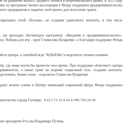
те по развитию малого, среднего бизнеса и потребительского рынка, в 2023 году
ние по программе бизнес-акселерации в Фонде поддержки предпринимательства
ьного предприятия и защитил свой проект для получения гранта.
циальных сетей «Поэзии», на создание грамотного контента, в том числе
ы, где проходил обучающую программу «Введение в предпринимательство».
игр. Наборы для игр - идея Станислава Куцаренко, а благодаря поддержке Фонда
работе центра, о семейной игре "КуКаРеКо"и поделился своими планами.
тр, где люди могли бы провести свое время. При поддержке областного центра
инимателя, а также грант на ведение социальной сети, создание контента,
отовить, бизнес-план, - поделился Станислав Куцаренко.
 грант, можно узнать в Центре инноваций социальной сферы Фонда поддержки
ательства города Гатчины: 8-813-71-33-8-44 8-996-764-28-96.
иве президента России Владимира Путина.