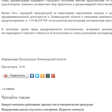
главы администрации Вырицкого городского поселения внесено представление об у
удовлетворено, виновное должностное лицо привлечено к дисциплинарной ответственн
Кроме того, городской прокуратурой по выявленным нарушениям порядка и ср
предпринимательской деятельности в Ленинградской области в отношении виновног
предусмотренном ст. 5.59 КоАП РФ, по результатам рассмотрения постановления прок
В настоящее время права предпринимателя восстановлены, незаконное решени
нестационарного торгового объекта и об исключении из схемы размещения нестациона
Информация Прокуратуры Ленинградской области
Просмотров: 2238
Поделиться…
» к списку
Читайте также
Банкрот выплатил работникам зарплату после вмешательства прокурора
Внедорожник выехал под колеса электрички. Водитель скончался