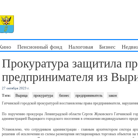
 Кино
Пенсионный фонд
Налоговая
Бизнес
Недви
Прокуратура защитила пр
предпринимателя из Выр
27 октября 2023 г.
Тэги:
Вырица
прокуратура
бизнес
предприниматель
закон
Гатчинской городской прокуратурой восстановлены права предпринимателя, нарушенн
По поручению прокурора Ленинградской области Сергея Жуковского Гатчинской гор
администрацией Вырицкого городского поселения в отношении индивидуального предпр
Установлено, что сотрудником администрации - главным архитектором сектора ар
решения об исключении из схемы размещения нестационарных торговых объектов на те