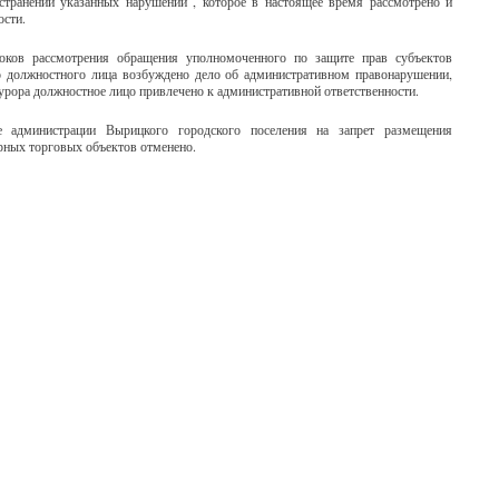
странении указанных нарушений , которое в настоящее время рассмотрено и
ости.
оков рассмотрения обращения уполномоченного по защите прав субъектов
о должностного лица возбуждено дело об административном правонарушении,
урора должностное лицо привлечено к административной ответственности.
е администрации Вырицкого городского поселения на запрет размещения
рных торговых объектов отменено.