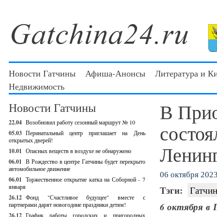
Новости Гатчины
Афиша-Анонсы
Литература и К
Недвижимость
В Прио
Новости Гатчины
22.04
Возобновил работу сезонный маршрут № 10
состоя
05.03
Перинатальный центр приглашает на День
открытых дверей!
Ленин
10.01
Опасных веществ в воздухе не обнаружено
06.01
В Рождество в центре Гатчины будет перекрыто
автомобильное движение
06 октября 2023 
06.01
Торжественное открытие катка на Соборной - 7
января
Тэги:
Гатчин
26.12
Фонд "Счастливое будущее" вместе с
партнерами дарят новогодние праздники детям!
6 октября в
26.12
График работы городских и пригородных