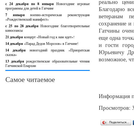
реально цен
с 24 декабря по 8 января
Новогодние игровые
Благодарю вс
программы для детей в Гатчине
7 января
военно-историческая реконструкция
ветеранам п
«Рождественский манифест»
сохранение и
c 25 по 28 декабря
Новогодние благотворительные
Гатчины очен
киносеансы
еще одна точк
21 декабря
концерт «Новый год к нам идет»!
14 декабря
«Парад Дедов Морозов» в Гатчине!
и гости гор
14 декабря
новогодний праздник «Приоратская
Юрьевичу Дро
сказка»
возможное, чт
13 декабря
рождественские образовательные чтения
Гатчинской Епархии
Самое читаемое
Информация п
Просмотров: 
Поделиться…