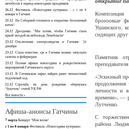
открытие па
автобусов в период новогодних праздников
26.12
Фестиваль «Новогодняя кутерьма» - с 1 по 8
Композиция 
января в Гатчине
бронзовые фи
25.12
На Соборной готовится к открытию бесплатный
каток!
Ушинского, к
24.12
Дрозденко: "Мы хотим, чтобы Гатчина стала
сидящих друг 
яркой звездой на небосводе Ленобласти"
23.12
Отключение электроэнергии в Гатчине: 24
декабря
23.12
Стало известно, где в Гатчине можно запускать
Памятник от
салюты и фейерверки
преподавателя
23.12
Полная афиша новогодних и рождественских
мероприятий Гатчинского округа
13.12
В Гатчинском парке найден ранее неизвестный
«Эскизный пр
подземный ход
продолжения 
12.12
Стрельба на день рождения обернулась
"букетом" статей УК РФ
личности и в
Все новости »
времени», — р
Лутченко.
Афиша-анонсы Гатчины
С торжестве
7 марта
Концерт "Моя весна"
района Людм
с 1 по 8 января
Фестиваль «Новогодняя кутерьма»