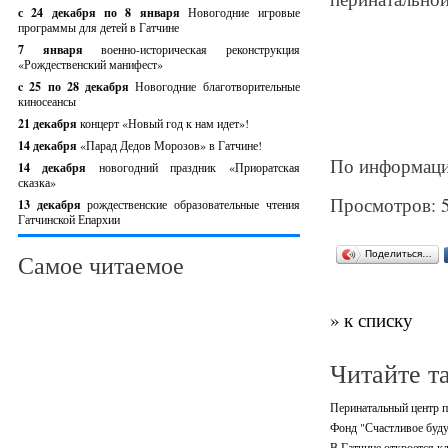
с 24 декабря по 8 января
Новогодние игровые
программы для детей в Гатчине
7 января
военно-историческая реконструкция
«Рождественский манифест»
c 25 по 28 декабря
Новогодние благотворительные
киносеансы
21 декабря
концерт «Новый год к нам идет»!
14 декабря
«Парад Дедов Морозов» в Гатчине!
По информаци
14 декабря
новогодний праздник «Приоратская
сказка»
Просмотров: 
13 декабря
рождественские образовательные чтения
Гатчинской Епархии
Поделиться…
Самое читаемое
» к списку
Читайте т
Перинатальный центр п
Фонд "Счастливое буду
В Гатчине откроется кл