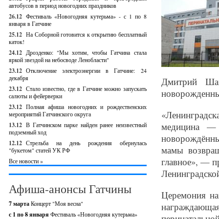
автобусов в период новогодних праздников
26.12
Фестиваль «Новогодняя кутерьма» - с 1 по 8
января в Гатчине
25.12
На Соборной готовится к открытию бесплатный
каток!
24.12
Дрозденко: "Мы хотим, чтобы Гатчина стала
яркой звездой на небосводе Ленобласти"
23.12
Отключение электроэнергии в Гатчине: 24
декабря
Дмитрий Шак
23.12
Стало известно, где в Гатчине можно запускать
новорожденны
салюты и фейерверки
23.12
Полная афиша новогодних и рождественских
«Ленинградск
мероприятий Гатчинского округа
медицина — 
13.12
В Гатчинском парке найден ранее неизвестный
подземный ход
новорождённы
12.12
Стрельба на день рождения обернулась
мамы возвра
"букетом" статей УК РФ
главное», — п
Все новости »
Ленинградской
Афиша-анонсы Гатчины
Церемония на
7 марта
Концерт "Моя весна"
награждающая
с 1 по 8 января
Фестиваль «Новогодняя кутерьма»
перинатальной