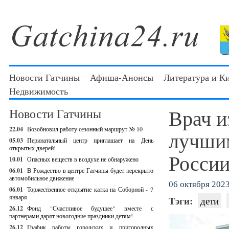
Новости Гатчины
Афиша-Анонсы
Литература и К
Недвижимость
Врач и
Новости Гатчины
22.04
Возобновил работу сезонный маршрут № 10
лучши
05.03
Перинатальный центр приглашает на День
открытых дверей!
Росси
10.01
Опасных веществ в воздухе не обнаружено
06.01
В Рождество в центре Гатчины будет перекрыто
автомобильное движение
06 октября 2023 
06.01
Торжественное открытие катка на Соборной - 7
января
Тэги:
дети
26.12
Фонд "Счастливое будущее" вместе с
партнерами дарят новогодние праздники детям!
26.12
График работы городских и пригородных