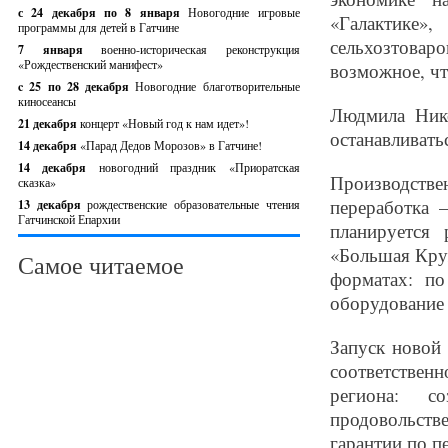
с 24 декабря по 8 января
Новогодние игровые
«Галакти
программы для детей в Гатчине
сельхозтовар
7 января
военно-историческая реконструкция
«Рождественский манифест»
возможное, чт
c 25 по 28 декабря
Новогодние благотворительные
киносеансы
Людмила Нико
21 декабря
концерт «Новый год к нам идет»!
останавливать
14 декабря
«Парад Дедов Морозов» в Гатчине!
14 декабря
новогодний праздник «Приоратская
Производстве
сказка»
переработка 
13 декабря
рождественские образовательные чтения
Гатчинской Епархии
планируется
«Большая Круж
Самое читаемое
форматах: п
оборудование 
Запуск новой 
соответствен
региона: с
продовольств
гарантии по п