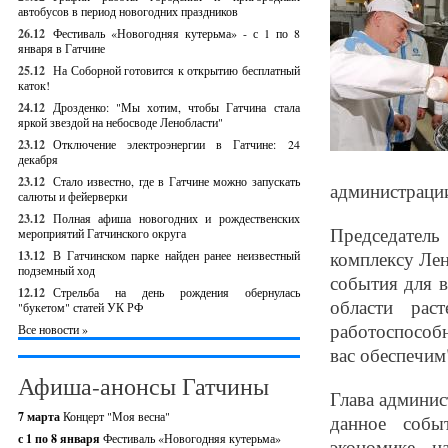
автобусов в период новогодних праздников
26.12
Фестиваль «Новогодняя кутерьма» - с 1 по 8
января в Гатчине
25.12
На Соборной готовится к открытию бесплатный
каток!
24.12
Дрозденко: "Мы хотим, чтобы Гатчина стала
яркой звездой на небосводе Ленобласти"
23.12
Отключение электроэнергии в Гатчине: 24
декабря
23.12
Стало известно, где в Гатчине можно запускать
администрации
салюты и фейерверки
23.12
Полная афиша новогодних и рождественских
Председател
мероприятий Гатчинского округа
комплексу Ле
13.12
В Гатчинском парке найден ранее неизвестный
подземный ход
события для в
12.12
Стрельба на день рождения обернулась
области рас
"букетом" статей УК РФ
работоспособ
Все новости »
вас обеспечим
Афиша-анонсы Гатчины
Глава админи
7 марта
Концерт "Моя весна"
данное собы
с 1 по 8 января
Фестиваль «Новогодняя кутерьма»
экономике н