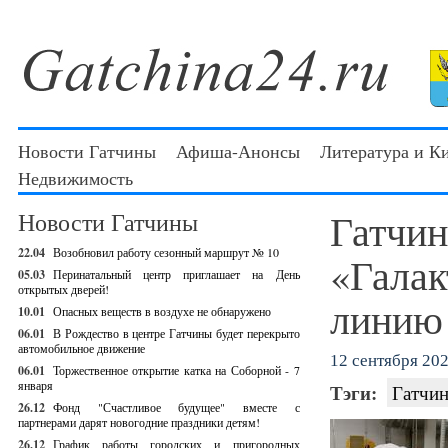
Новости Гатчины
Афиша-Анонсы
Литература и К
Недвижимость
Гатчин
Новости Гатчины
22.04
Возобновил работу сезонный маршрут № 10
«Галак
05.03
Перинатальный центр приглашает на День
открытых дверей!
линию
10.01
Опасных веществ в воздухе не обнаружено
06.01
В Рождество в центре Гатчины будет перекрыто
автомобильное движение
12 сентября 202
06.01
Торжественное открытие катка на Соборной - 7
января
Тэги:
Гатчин
26.12
Фонд "Счастливое будущее" вместе с
партнерами дарят новогодние праздники детям!
26.12
График работы городских и пригородных