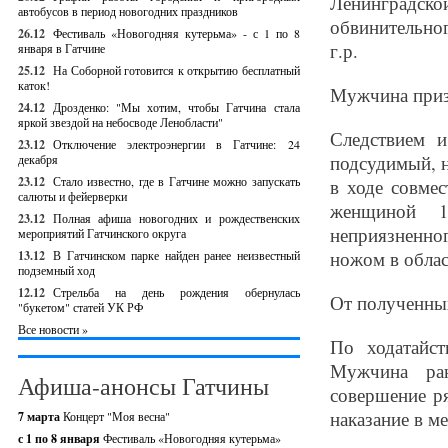
Ленинградско
автобусов в период новогодних праздников
обвинительно
26.12
Фестиваль «Новогодняя кутерьма» - с 1 по 8
г.р.
января в Гатчине
25.12
На Соборной готовится к открытию бесплатный
каток!
Мужчина призн
24.12
Дрозденко: "Мы хотим, чтобы Гатчина стала
яркой звездой на небосводе Ленобласти"
Следствием 
23.12
Отключение электроэнергии в Гатчине: 24
подсудимый, н
декабря
23.12
Стало известно, где в Гатчине можно запускать
в ходе совме
салюты и фейерверки
женщиной 1
23.12
Полная афиша новогодних и рождественских
неприязненно
мероприятий Гатчинского округа
ножом в облас
13.12
В Гатчинском парке найден ранее неизвестный
подземный ход
12.12
Стрельба на день рождения обернулась
От полученных
"букетом" статей УК РФ
Все новости »
По ходатайс
Мужчина ран
Афиша-анонсы Гатчины
совершение р
наказание в м
7 марта
Концерт "Моя весна"
с 1 по 8 января
Фестиваль «Новогодняя кутерьма»