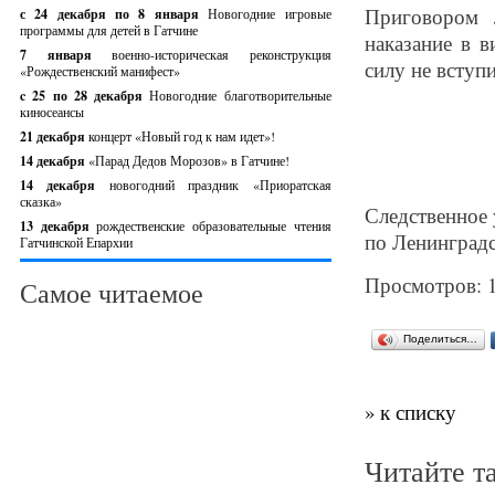
Приговором 
с 24 декабря по 8 января
Новогодние игровые
программы для детей в Гатчине
наказание в 
7 января
военно-историческая реконструкция
силу не вступи
«Рождественский манифест»
c 25 по 28 декабря
Новогодние благотворительные
киносеансы
21 декабря
концерт «Новый год к нам идет»!
14 декабря
«Парад Дедов Морозов» в Гатчине!
14 декабря
новогодний праздник «Приоратская
сказка»
Следственное 
13 декабря
рождественские образовательные чтения
по Ленинградс
Гатчинской Епархии
Просмотров: 
Самое читаемое
Поделиться…
» к списку
Читайте т