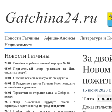
Новости Гатчины
Афиша-Анонсы
Литература и К
Недвижимость
За дво
Новости Гатчины
22.04
Возобновил работу сезонный маршрут № 10
Новом 
05.03
Перинатальный центр приглашает на День
открытых дверей!
пожиз
10.01
Опасных веществ в воздухе не обнаружено
06.01
В Рождество в центре Гатчины будет перекрыто
автомобильное движение
15 июня 2023 г.
06.01
Торжественное открытие катка на Соборной - 7
января
Тэги:
проис
26.12
Фонд "Счастливое будущее" вместе с
партнерами дарят новогодние праздники детям!
Доказатель
26.12
График работы городских и пригородных