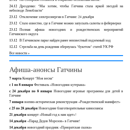
24.12
Дрозденко: "Мы хотим, чтобы Гатчина стала яркой звездой на
небосводе Ленобласти"
23.12
Отключение электроэнергии в Гатчине: 24 декабря
23.12
Стало известно, где в Гатчине можно запускать салюты и фейерверки
23.12
Полная афиша новогодних и рождественских мероприятий
Гатчинского округа
13.12
В Гатчинском парке найден ранее неизвестный подземный ход
12.12
Стрельба на день рождения обернулась "букетом" статей УК РФ
Все новости »
Афиша-анонсы Гатчины
7 марта
Концерт "Моя весна"
с 1 по 8 января
Фестиваль «Новогодняя кутерьма»
с 24 декабря по 8 января
Новогодние игровые программы для детей в
Гатчине
7 января
военно-историческая реконструкция «Рождественский манифест»
c 25 по 28 декабря
Новогодние благотворительные киносеансы
21 декабря
концерт «Новый год к нам идет»!
14 декабря
«Парад Дедов Морозов» в Гатчине!
14 декабря
новогодний праздник «Приоратская сказка»