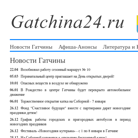
Новости Гатчины
Афиша-Анонсы
Литература и
Новости Гатчины
22.04
Возобновил работу сезонный маршрут № 10
05.03
Перинатальный центр приглашает на День открытых дверей!
10.01
Опасных веществ в воздухе не обнаружено
06.01
В Рождество в центре Гатчины будет перекрыто автомобильное
движение
06.01
Торжественное открытие катка на Соборной - 7 января
26.12
Фонд "Счастливое будущее" вместе с партнерами дарят новогодние
праздники детям!
26.12
График работы городских и пригородных автобусов в период
новогодних праздников
26.12
Фестиваль «Новогодняя кутерьма» - с 1 по 8 января в Гатчине
25.12
На Соборной готовится к открытию бесплатный каток!