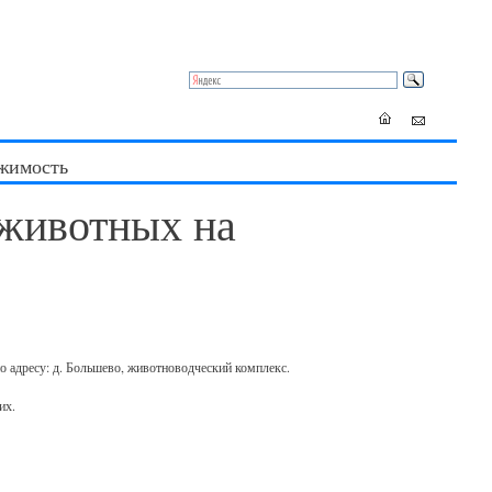
жимость
животных на
по адресу: д. Большево, животноводческий комплекс.
их.