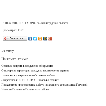
18 ПСО ФПС ГПС ГУ МЧС по Ленинградской области
Просмотров: 1169
Поделиться…
» к списку
Читайте также
Опасных веществ в воздухе не обнаружено
О пожаре на территории завода по производству ацетона
Пенсионерку загрызла ее собственная собака
Экофестиваль KOSHKI-ФЕСТ вновь в Гатчине!
Прокуратура приостановила работу незаконного зоопарка под Гатчиной
Новости Гатчины и Гатчинского района