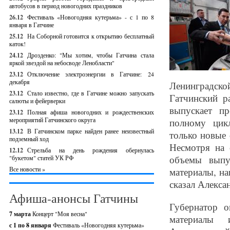
автобусов в период новогодних праздников
26.12
Фестиваль «Новогодняя кутерьма» - с 1 по 8
января в Гатчине
25.12
На Соборной готовится к открытию бесплатный
каток!
24.12
Дрозденко: "Мы хотим, чтобы Гатчина стала
яркой звездой на небосводе Ленобласти"
23.12
Отключение электроэнергии в Гатчине: 24
декабря
Ленинградско
23.12
Стало известно, где в Гатчине можно запускать
Гатчинский р
салюты и фейерверки
выпускает п
23.12
Полная афиша новогодних и рождественских
мероприятий Гатчинского округа
полному цикл
13.12
В Гатчинском парке найден ранее неизвестный
только новые 
подземный ход
Несмотря на 
12.12
Стрельба на день рождения обернулась
объемы выпу
"букетом" статей УК РФ
Все новости »
материалы, н
сказал Алекса
Афиша-анонсы Гатчины
Губернатор о
7 марта
Концерт "Моя весна"
материалы 
с 1 по 8 января
Фестиваль «Новогодняя кутерьма»