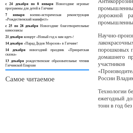
Антикорроз
с 24 декабря по 8 января
Новогодние игровые
промышленных
программы для детей в Гатчине
дорожной ра
7 января
военно-историческая реконструкция
«Рождественский манифест»
промышленных
c 25 по 28 декабря
Новогодние благотворительные
киносеансы
Научно-про
21 декабря
концерт «Новый год к нам идет»!
лакокрасочны
14 декабря
«Парад Дедов Морозов» в Гатчине!
порошковых п
14 декабря
новогодний праздник «Приоратская
сказка»
домашнего пр
13 декабря
рождественские образовательные чтения
участников
Гатчинской Епархии
«Производите
Самое читаемое
России Влади
Технологии б
ежегодный до
тонн в год бе