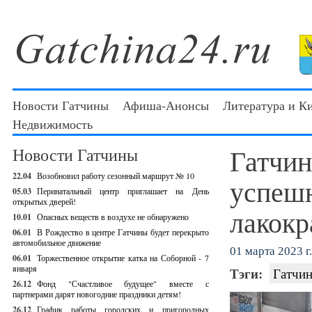
Новости Гатчины
Афиша-Анонсы
Литература и К
Недвижимость
Гатчин
Новости Гатчины
22.04
Возобновил работу сезонный маршрут № 10
успеш
05.03
Перинатальный центр приглашает на День
открытых дверей!
лакокр
10.01
Опасных веществ в воздухе не обнаружено
06.01
В Рождество в центре Гатчины будет перекрыто
автомобильное движение
01 марта 2023 г.
06.01
Торжественное открытие катка на Соборной - 7
января
Тэги:
Гатчин
26.12
Фонд "Счастливое будущее" вместе с
партнерами дарят новогодние праздники детям!
26.12
График работы городских и пригородных