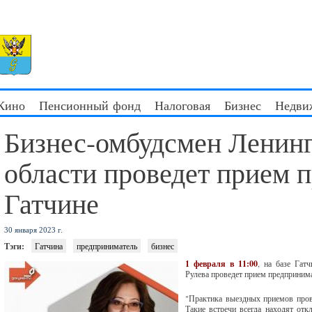
 Кино
Пенсионный фонд
Налоговая
Бизнес
Недви
Бизнес-омбудсмен Ленин
области проведет прием 
Гатчине
30 января 2023 г.
Тэги:
Гатчина
предприниматель
бизнес
1 февраля в 11:00
, на базе Гат
Рулева проведет прием предприним
"Практика выездных приемов прово
Такие встречи всегда находят отк