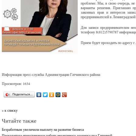
проблеме. Мы, в свою очередь, не
варианты решения. Приглашаю пр
законных прав и интересов запи
предпринимателей в Ленинградской 
Для записи предпринимателям нео
телефону 8(812)5790787 информаци
Прием будет проходить по адресу г. 
Информация пресс-службы Администрации Гатчинского района
Просмотров: 1634
Поделиться…
» к списку
Читайте также
Безработным увеличили выплату на развитие бизнеса
Прокуратура приостановила работу незаконного зоопарка под Гатчиной