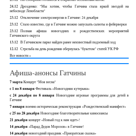
24.12
Дрозденко: "Мы хотим, чтобы Гатчина стала яркой звездой на
небосводе Ленобласти"
23.12
Отключение электроэнергии в Гатчине: 24 декабря
23.12
Стало известно, где в Гатчине можно запускать салюты и фейерверки
23.12
Полная афиша новогодних и рождественских мероприятий
Гатчинского округа
13.12
В Гатчинском парке найден ранее неизвестный подземный ход
12.12
Стрельба на день рождения обернулась "букетом" статей УК РФ
Все новости »
Афиша-анонсы Гатчины
7 марта
Концерт "Моя весна"
с 1 по 8 января
Фестиваль «Новогодняя кутерьма»
с 24 декабря по 8 января
Новогодние игровые программы для детей в
Гатчине
7 января
военно-историческая реконструкция «Рождественский манифест»
c 25 по 28 декабря
Новогодние благотворительные киносеансы
21 декабря
концерт «Новый год к нам идет»!
14 декабря
«Парад Дедов Морозов» в Гатчине!
14 декабря
новогодний праздник «Приоратская сказка»