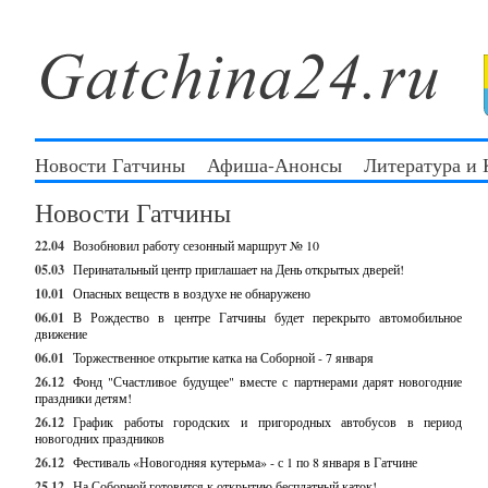
Новости Гатчины
Афиша-Анонсы
Литература и
Новости Гатчины
22.04
Возобновил работу сезонный маршрут № 10
05.03
Перинатальный центр приглашает на День открытых дверей!
10.01
Опасных веществ в воздухе не обнаружено
06.01
В Рождество в центре Гатчины будет перекрыто автомобильное
движение
06.01
Торжественное открытие катка на Соборной - 7 января
26.12
Фонд "Счастливое будущее" вместе с партнерами дарят новогодние
праздники детям!
26.12
График работы городских и пригородных автобусов в период
новогодних праздников
26.12
Фестиваль «Новогодняя кутерьма» - с 1 по 8 января в Гатчине
25.12
На Соборной готовится к открытию бесплатный каток!