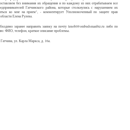
 оставляем без внимания их обращения и по каждому из них отрабатываем все
едпринимателей Гатчинского района, которые столкнулись с нарушением их
саться ко мне на прием", - комментирует Уполномоченный по защите прав
области Елена Рулева.
бходимо заранее направить заявку на почту lenobl@ombudsmanbiz.ru либо по
ю: ФИО, телефон, краткое описание проблемы.
Гатчина, ул. Карла Маркса, д. 16а.