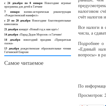
с 24 декабря по 8 января
Новогодние игровые
предусмотре
программы для детей в Гатчине
налоговом сч
7 января
военно-историческая реконструкция
«Рождественский манифест»
счёт налогов и
c 25 по 28 декабря
Новогодние благотворительные
киносеансы
Все налоги в 
21 декабря
концерт «Новый год к нам идет»!
числа, а сдава
14 декабря
«Парад Дедов Морозов» в Гатчине!
14 декабря
новогодний праздник «Приоратская
Подробнее о 
сказка»
«Единый нал
13 декабря
рождественские образовательные чтения
Гатчинской Епархии
вопросы» в ра
Самое читаемое
По информаци
Просмотров: 