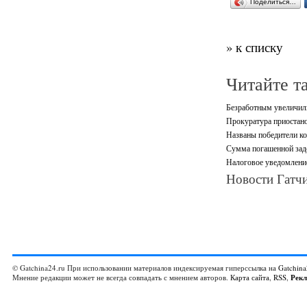
Поделиться…
» к списку
Читайте т
Безработным увеличили
Прокуратура приостано
Названы победители ко
Сумма погашенной зад
Налоговое уведомление
Новости Гатчи
© Gatchina24.ru При использовании материалов индексируемая гиперссылка на
Gatchina
Мнение редакции может не всегда совпадать с мнением авторов.
Карта сайта
,
RSS
,
Рек