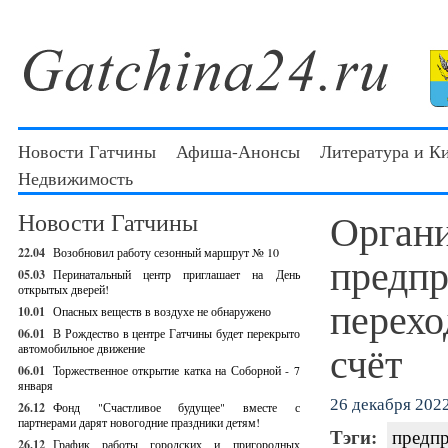
Новости Гатчины
Афиша-Анонсы
Литература и К
Недвижимость
Органи
Новости Гатчины
22.04
Возобновил работу сезонный маршрут № 10
предпр
05.03
Перинатальный центр приглашает на День
открытых дверей!
перехо
10.01
Опасных веществ в воздухе не обнаружено
06.01
В Рождество в центре Гатчины будет перекрыто
счёт
автомобильное движение
06.01
Торжественное открытие катка на Соборной - 7
января
26 декабря 2022
26.12
Фонд "Счастливое будущее" вместе с
партнерами дарят новогодние праздники детям!
Тэги:
предп
26.12
График работы городских и пригородных