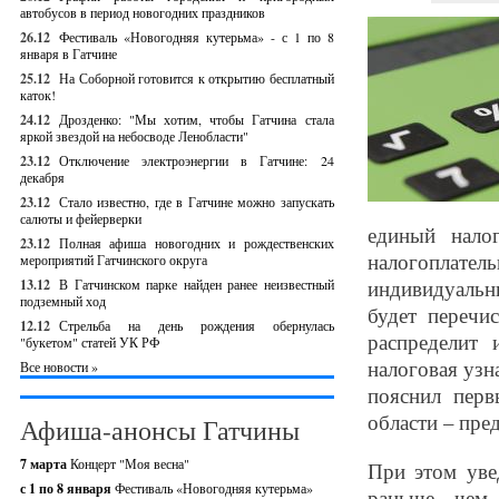
автобусов в период новогодних праздников
26.12
Фестиваль «Новогодняя кутерьма» - с 1 по 8
января в Гатчине
25.12
На Соборной готовится к открытию бесплатный
каток!
24.12
Дрозденко: "Мы хотим, чтобы Гатчина стала
яркой звездой на небосводе Ленобласти"
23.12
Отключение электроэнергии в Гатчине: 24
декабря
23.12
Стало известно, где в Гатчине можно запускать
салюты и фейерверки
единый нало
23.12
Полная афиша новогодних и рождественских
налогоплател
мероприятий Гатчинского округа
индивидуаль
13.12
В Гатчинском парке найден ранее неизвестный
подземный ход
будет перечи
12.12
Стрельба на день рождения обернулась
распределит 
"букетом" статей УК РФ
налоговая узн
Все новости »
пояснил перв
области – пре
Афиша-анонсы Гатчины
7 марта
Концерт "Моя весна"
При этом уве
с 1 по 8 января
Фестиваль «Новогодняя кутерьма»
раньше, чем 