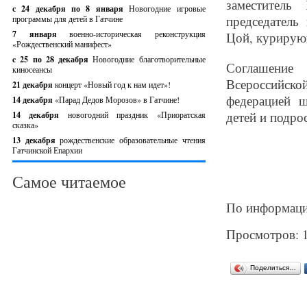
заместитель
с 24 декабря по 8 января
Новогодние игровые
председатель
программы для детей в Гатчине
7 января
военно-историческая реконструкция
Цой, курирующ
«Рождественский манифест»
c 25 по 28 декабря
Новогодние благотворительные
Соглашение
киносеансы
Всероссийск
21 декабря
концерт «Новый год к нам идет»!
федерацией ш
14 декабря
«Парад Дедов Морозов» в Гатчине!
детей и подро
14 декабря
новогодний праздник «Приоратская
сказка»
13 декабря
рождественские образовательные чтения
Гатчинской Епархии
Самое читаемое
По информаци
Просмотров: 
Поделиться…