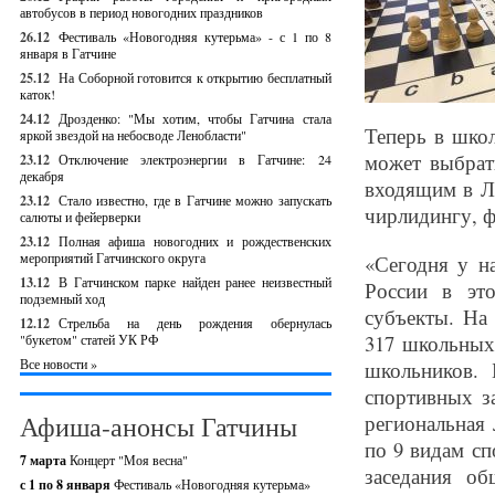
автобусов в период новогодних праздников
26.12
Фестиваль «Новогодняя кутерьма» - с 1 по 8
января в Гатчине
25.12
На Соборной готовится к открытию бесплатный
каток!
24.12
Дрозденко: "Мы хотим, чтобы Гатчина стала
Теперь в шко
яркой звездой на небосводе Ленобласти"
может выбрат
23.12
Отключение электроэнергии в Гатчине: 24
декабря
входящим в Л
23.12
Стало известно, где в Гатчине можно запускать
чирлидингу, ф
салюты и фейерверки
23.12
Полная афиша новогодних и рождественских
мероприятий Гатчинского округа
«Сегодня у н
13.12
В Гатчинском парке найден ранее неизвестный
России в эт
подземный ход
субъекты. На
12.12
Стрельба на день рождения обернулась
317 школьных
"букетом" статей УК РФ
Все новости »
школьников. 
спортивных з
Афиша-анонсы Гатчины
региональная
по 9 видам сп
7 марта
Концерт "Моя весна"
заседания об
с 1 по 8 января
Фестиваль «Новогодняя кутерьма»