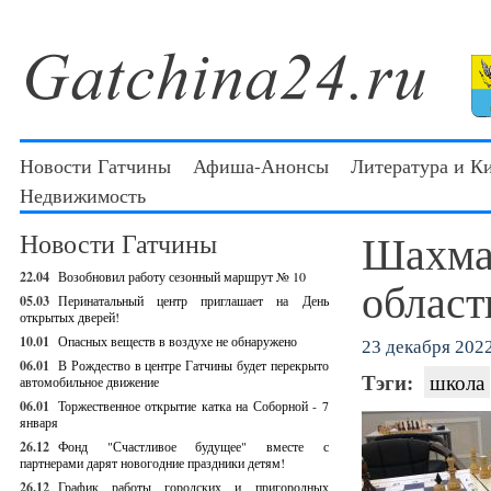
Новости Гатчины
Афиша-Анонсы
Литература и К
Недвижимость
Шахма
Новости Гатчины
22.04
Возобновил работу сезонный маршрут № 10
област
05.03
Перинатальный центр приглашает на День
открытых дверей!
10.01
Опасных веществ в воздухе не обнаружено
23 декабря 2022
06.01
В Рождество в центре Гатчины будет перекрыто
Тэги:
школа
автомобильное движение
06.01
Торжественное открытие катка на Соборной - 7
января
26.12
Фонд "Счастливое будущее" вместе с
партнерами дарят новогодние праздники детям!
26.12
График работы городских и пригородных