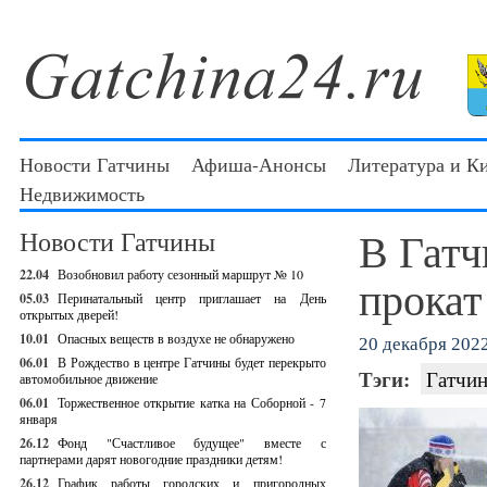
Новости Гатчины
Афиша-Анонсы
Литература и К
Недвижимость
В Гатч
Новости Гатчины
22.04
Возобновил работу сезонный маршрут № 10
прокат
05.03
Перинатальный центр приглашает на День
открытых дверей!
10.01
Опасных веществ в воздухе не обнаружено
20 декабря 2022
06.01
В Рождество в центре Гатчины будет перекрыто
Тэги:
Гатчин
автомобильное движение
06.01
Торжественное открытие катка на Соборной - 7
января
26.12
Фонд "Счастливое будущее" вместе с
партнерами дарят новогодние праздники детям!
26.12
График работы городских и пригородных