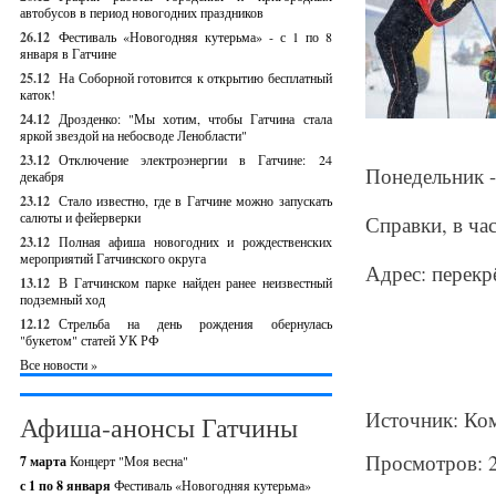
автобусов в период новогодних праздников
26.12
Фестиваль «Новогодняя кутерьма» - с 1 по 8
января в Гатчине
25.12
На Соборной готовится к открытию бесплатный
каток!
24.12
Дрозденко: "Мы хотим, чтобы Гатчина стала
яркой звездой на небосводе Ленобласти"
23.12
Отключение электроэнергии в Гатчине: 24
Понедельник -
декабря
23.12
Стало известно, где в Гатчине можно запускать
салюты и фейерверки
Справки, в час
23.12
Полная афиша новогодних и рождественских
мероприятий Гатчинского округа
Адрес: перекр
13.12
В Гатчинском парке найден ранее неизвестный
подземный ход
12.12
Стрельба на день рождения обернулась
"букетом" статей УК РФ
Все новости »
Источник: Ком
Афиша-анонсы Гатчины
Просмотров: 
7 марта
Концерт "Моя весна"
с 1 по 8 января
Фестиваль «Новогодняя кутерьма»