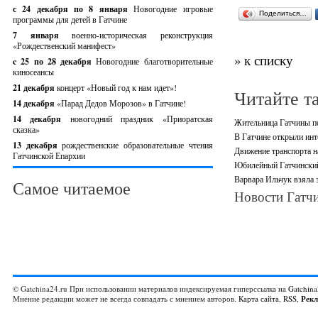
с 24 декабря по 8 января
Новогодние игровые
Поделиться…
программы для детей в Гатчине
7 января
военно-историческая реконструкция
«Рождественский манифест»
» к списку
c 25 по 28 декабря
Новогодние благотворительные
киносеансы
21 декабря
концерт «Новый год к нам идет»!
Читайте т
14 декабря
«Парад Дедов Морозов» в Гатчине!
14 декабря
новогодний праздник «Приоратская
Жительница Гатчины по
сказка»
В Гатчине открыли инт
13 декабря
рождественские образовательные чтения
Движение транспорта н
Гатчинской Епархии
Юбилейный Гатчинский
Варвара Ильчук взяла 
Самое читаемое
Новости Гатчи
© Gatchina24.ru При использовании материалов индексируемая гиперссылка на
Gatchina
Мнение редакции может не всегда совпадать с мнением авторов.
Карта сайта
,
RSS
,
Рек