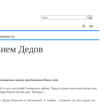
жимость
вием Дедов
освященное началу празднования Нового года.
 от всех поселений Гатчинского района. Перед гостями выступили фольк-шоу
сандра Юрова (фольк-шоу "Ярмарка").
с Дедом Морозом и Снегурочкой. А главное - случилось то, чего ждали все -