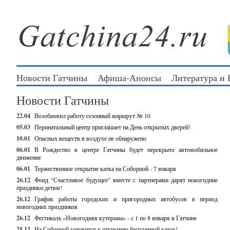
Новости Гатчины
Афиша-Анонсы
Литература и
Новости Гатчины
22.04
Возобновил работу сезонный маршрут № 10
05.03
Перинатальный центр приглашает на День открытых дверей!
10.01
Опасных веществ в воздухе не обнаружено
06.01
В Рождество в центре Гатчины будет перекрыто автомобильное
движение
06.01
Торжественное открытие катка на Соборной - 7 января
26.12
Фонд "Счастливое будущее" вместе с партнерами дарят новогодние
праздники детям!
26.12
График работы городских и пригородных автобусов в период
новогодних праздников
26.12
Фестиваль «Новогодняя кутерьма» - с 1 по 8 января в Гатчине
25.12
На Соборной готовится к открытию бесплатный каток!