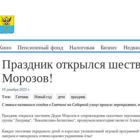
 Кино
Пенсионный фонд
Налоговая
Бизнес
Недви
Праздник открылся шест
Морозов!
19 декабря 2022 г.
Тэги:
Гатчина
Новый год
дети
праздник
С таким названием сегодня в Гатчине на Соборной улице прошло мероприятие, п
Праздник открылся шествием Дедов Морозов в сопровождении сказочных персонажей
группа "Лазурица", "Вокалиссимо-Белиссимо", прозвучали новогодние песни от Алек
Каждое поселение порадовало детей и взрослых увлекательной игровой программой 
заиграла и заискрилась огнями красиво украшенная ёлка!