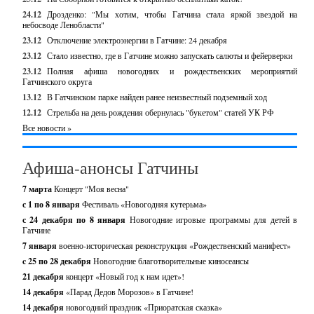
24.12
Дрозденко: "Мы хотим, чтобы Гатчина стала яркой звездой на
небосводе Ленобласти"
23.12
Отключение электроэнергии в Гатчине: 24 декабря
23.12
Стало известно, где в Гатчине можно запускать салюты и фейерверки
23.12
Полная афиша новогодних и рождественских мероприятий
Гатчинского округа
13.12
В Гатчинском парке найден ранее неизвестный подземный ход
12.12
Стрельба на день рождения обернулась "букетом" статей УК РФ
Все новости »
Афиша-анонсы Гатчины
7 марта
Концерт "Моя весна"
с 1 по 8 января
Фестиваль «Новогодняя кутерьма»
с 24 декабря по 8 января
Новогодние игровые программы для детей в
Гатчине
7 января
военно-историческая реконструкция «Рождественский манифест»
c 25 по 28 декабря
Новогодние благотворительные киносеансы
21 декабря
концерт «Новый год к нам идет»!
14 декабря
«Парад Дедов Морозов» в Гатчине!
14 декабря
новогодний праздник «Приоратская сказка»