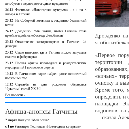
автобусов в период новогодних праздников
26.12
Фестиваль «Новогодняя кутерьма» - с 1 по 8
января в Гатчине
25.12
На Соборной готовится к открытию бесплатный
каток!
24.12
Дрозденко: "Мы хотим, чтобы Гатчина стала
Дрозденко на
яркой звездой на небосводе Ленобласти"
чтобы избежат
23.12
Отключение электроэнергии в Гатчине: 24
декабря
23.12
Стало известно, где в Гатчине можно запускать
«Первое пор
салюты и фейерверки
территории
23.12
Полная афиша новогодних и рождественских
мероприятий Гатчинского округа
образованиях
13.12
В Гатчинском парке найден ранее неизвестный
«ничьих» терр
подземный ход
очистку и выв
12.12
Стрельба на день рождения обернулась
Кроме того, 
"букетом" статей УК РФ
Все новости »
определить и 
площадки. Эк
Афиша-анонсы Гатчины
водоемов, на 
— сказал Алек
7 марта
Концерт "Моя весна"
с 1 по 8 января
Фестиваль «Новогодняя кутерьма»