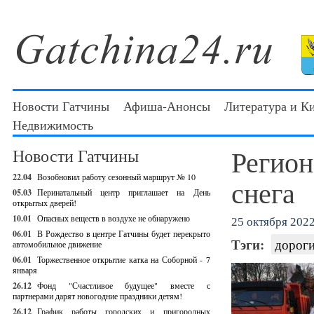
Новости Гатчины
Афиша-Анонсы
Литература и К
Недвижимость
Регион
Новости Гатчины
22.04
Возобновил работу сезонный маршрут № 10
снега
05.03
Перинатальный центр приглашает на День
открытых дверей!
10.01
Опасных веществ в воздухе не обнаружено
25 октября 2022 
06.01
В Рождество в центре Гатчины будет перекрыто
Тэги:
дорог
автомобильное движение
06.01
Торжественное открытие катка на Соборной - 7
января
26.12
Фонд "Счастливое будущее" вместе с
партнерами дарят новогодние праздники детям!
26.12
График работы городских и пригородных