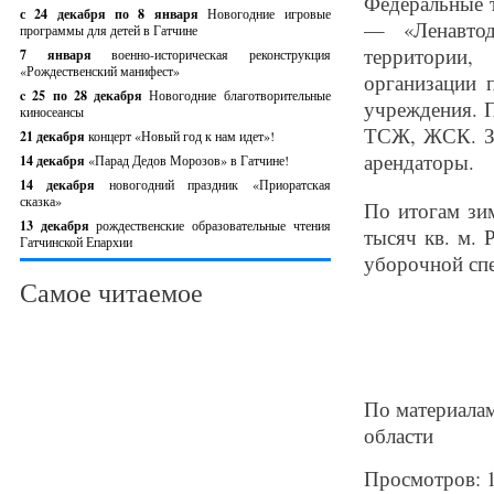
Федеральные т
с 24 декабря по 8 января
Новогодние игровые
— «Ленавтод
программы для детей в Гатчине
территории,
7 января
военно-историческая реконструкция
«Рождественский манифест»
организации 
c 25 по 28 декабря
Новогодние благотворительные
учреждения. 
киносеансы
ТСЖ, ЖСК. За
21 декабря
концерт «Новый год к нам идет»!
арендаторы.
14 декабря
«Парад Дедов Морозов» в Гатчине!
14 декабря
новогодний праздник «Приоратская
сказка»
По итогам зи
13 декабря
рождественские образовательные чтения
тысяч кв. м. 
Гатчинской Епархии
уборочной спе
Самое читаемое
По материалам
области
Просмотров: 