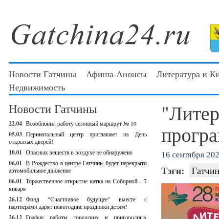
Новости Гатчины
Афиша-Анонсы
Литература и К
Недвижимость
"Литер
Новости Гатчины
22.04
Возобновил работу сезонный маршрут № 10
програ
05.03
Перинатальный центр приглашает на День
открытых дверей!
10.01
Опасных веществ в воздухе не обнаружено
16 сентября 202
06.01
В Рождество в центре Гатчины будет перекрыто
Тэги:
Гатчин
автомобильное движение
06.01
Торжественное открытие катка на Соборной - 7
января
26.12
Фонд "Счастливое будущее" вместе с
партнерами дарят новогодние праздники детям!
26.12
График работы городских и пригородных