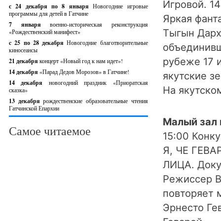
Игровой. 14
с 24 декабря по 8 января
Новогодние игровые
программы для детей в Гатчине
Яркая фант
7 января
военно-историческая реконструкция
Тыгын Дарх
«Рождественский манифест»
c 25 по 28 декабря
Новогодние благотворительные
объединивш
киносеансы
рубеже 17 и
21 декабря
концерт «Новый год к нам идет»!
14 декабря
«Парад Дедов Морозов» в Гатчине!
якутские з
14 декабря
новогодний праздник «Приоратская
На якутско
сказка»
13 декабря
рождественские образовательные чтения
Гатчинской Епархии
Малый зал 
Самое читаемое
15:00 Конку
Я, ЧЕ ГЕВ
ЛИЦА. Докум
Режиссер В
повторяет 
Эрнесто Ге