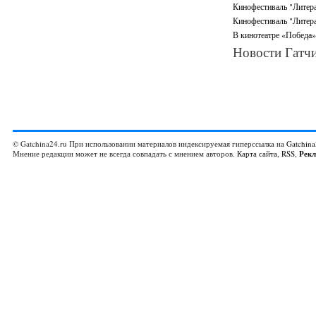
Кинофестиваль "Литера
Кинофестиваль "Литерат
В кинотеатре «Победа»
Новости Гатчи
© Gatchina24.ru При использовании материалов индексируемая гиперссылка на
Gatchina
Мнение редакции может не всегда совпадать с мнением авторов.
Карта сайта
,
RSS
,
Рек