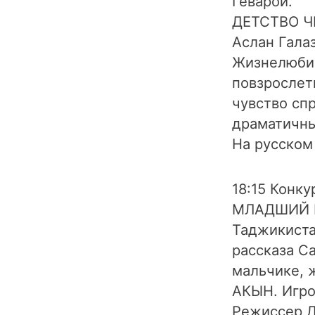
Геварой.
ДЕТСТВО ЧИ
Аслан Гала
Жизнелюби
повзрослет
чувство сп
драматичны
На русском
18:15 Конку
МЛАДШИЙ БР
Таджикиста
рассказа С
мальчике, 
АКЫН. Игров
Режиссер Д