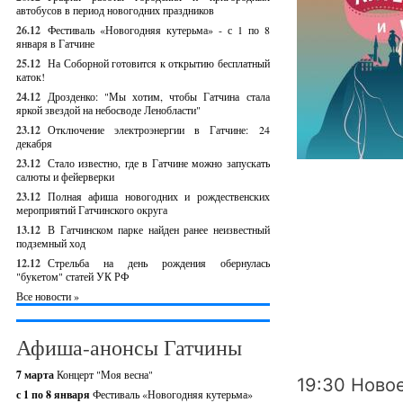
автобусов в период новогодних праздников
26.12
Фестиваль «Новогодняя кутерьма» - с 1 по 8
января в Гатчине
25.12
На Соборной готовится к открытию бесплатный
каток!
24.12
Дрозденко: "Мы хотим, чтобы Гатчина стала
яркой звездой на небосводе Ленобласти"
23.12
Отключение электроэнергии в Гатчине: 24
декабря
23.12
Стало известно, где в Гатчине можно запускать
салюты и фейерверки
23.12
Полная афиша новогодних и рождественских
мероприятий Гатчинского округа
13.12
В Гатчинском парке найден ранее неизвестный
подземный ход
12.12
Стрельба на день рождения обернулась
"букетом" статей УК РФ
Все новости »
Афиша-анонсы Гатчины
7 марта
Концерт "Моя весна"
19:30 Ново
с 1 по 8 января
Фестиваль «Новогодняя кутерьма»