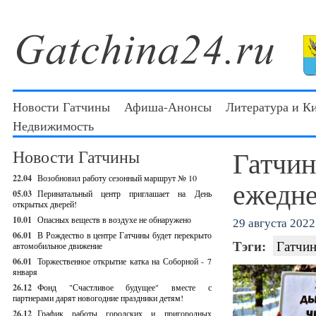
Новости Гатчины
Афиша-Анонсы
Литература и К
Недвижимость
Гатчин
Новости Гатчины
22.04
Возобновил работу сезонный маршрут № 10
ежедн
05.03
Перинатальный центр приглашает на День
открытых дверей!
10.01
Опасных веществ в воздухе не обнаружено
29 августа 2022 
06.01
В Рождество в центре Гатчины будет перекрыто
Тэги:
Гатчин
автомобильное движение
06.01
Торжественное открытие катка на Соборной - 7
января
26.12
Фонд "Счастливое будущее" вместе с
партнерами дарят новогодние праздники детям!
26.12
График работы городских и пригородных