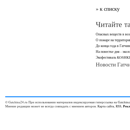
» к списку
Читайте т
Опасных веществ в воз
О пожаре на территори
До конца года в Гатчи
На повестке дня - экол
Экофестиваль KOSHKI-
Новости Гатчи
© Gatchina24.ru При использовании материалов индексируемая гиперссылка на
Gatchina
Мнение редакции может не всегда совпадать с мнением авторов.
Карта сайта
,
RSS
,
Рек