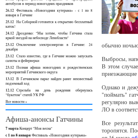
автобусов в период новогодних праздников
26.12
Фестиваль «Новогодняя кутерьма» - с 1 по 8
января в Гатчине
25.12
На Соборной готовится к открытию бесплатный
каток!
24.12
Дрозденко: "Мы хотим, чтобы Гатчина стала
яркой звездой на небосводе Ленобласти"
обычно ночью
23.12
Отключение электроэнергии в Гатчине: 24
декабря
23.12
Стало известно, где в Гатчине можно запускать
Выбросы, напо
салюты и фейерверки
В этом случае
23.12
Полная афиша новогодних и рождественских
мероприятий Гатчинского округа
приезжающие н
13.12
В Гатчинском парке найден ранее неизвестный
подземный ход
Однако и деж
12.12
Стрельба на день рождения обернулась
"поймать" гат
"букетом" статей УК РФ
регулярно вык
Все новости »
ЛО в соответс
Афиша-анонсы Гатчины
Все результа
7 марта
Концерт "Моя весна"
торопятся. По
с 1 по 8 января
Фестиваль «Новогодняя кутерьма»
от 16 числа
об