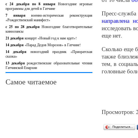
с 24 декабря по 8 января
Новогодние игровые
программы для детей в Гатчине
Пресс-служба
7 января
военно-историческая реконструкция
направлена н
«Рождественский манифест»
c 25 по 28 декабря
Новогодние благотворительные
исследовать в
киносеансы
еще нет.
21 декабря
концерт «Новый год к нам идет»!
14 декабря
«Парад Дедов Морозов» в Гатчине!
Сколько еще б
14 декабря
новогодний праздник «Приоратская
также близлеж
сказка»
тем, в социал
13 декабря
рождественские образовательные чтения
Гатчинской Епархии
головные боли
Самое читаемое
Просмотров: 
Поделиться…