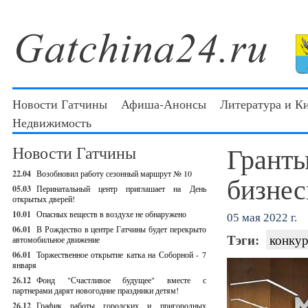
Новости Гатчины
Афиша-Анонсы
Литература и К
Недвижимость
Гранты
Новости Гатчины
22.04
Возобновил работу сезонный маршрут № 10
бизне
05.03
Перинатальный центр приглашает на День
открытых дверей!
10.01
Опасных веществ в воздухе не обнаружено
05 мая 2022 г.
06.01
В Рождество в центре Гатчины будет перекрыто
Тэги:
конкур
автомобильное движение
06.01
Торжественное открытие катка на Соборной - 7
января
26.12
Фонд "Счастливое будущее" вместе с
партнерами дарят новогодние праздники детям!
26.12
График работы городских и пригородных