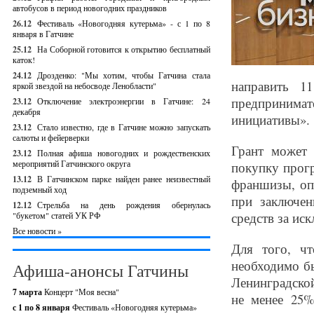
автобусов в период новогодних праздников
26.12
Фестиваль «Новогодняя кутерьма» - с 1 по 8
января в Гатчине
25.12
На Соборной готовится к открытию бесплатный
каток!
24.12
Дрозденко: "Мы хотим, чтобы Гатчина стала
направить 1
яркой звездой на небосводе Ленобласти"
предпринимат
23.12
Отключение электроэнергии в Гатчине: 24
декабря
инициативы».
23.12
Стало известно, где в Гатчине можно запускать
салюты и фейерверки
Грант может 
23.12
Полная афиша новогодних и рождественских
мероприятий Гатчинского округа
покупку прог
13.12
В Гатчинском парке найден ранее неизвестный
франшизы, опл
подземный ход
при заключен
12.12
Стрельба на день рождения обернулась
средств за ис
"букетом" статей УК РФ
Все новости »
Для того, чт
необходимо бы
Афиша-анонсы Гатчины
Ленинградско
7 марта
Концерт "Моя весна"
не менее 25%
с 1 по 8 января
Фестиваль «Новогодняя кутерьма»