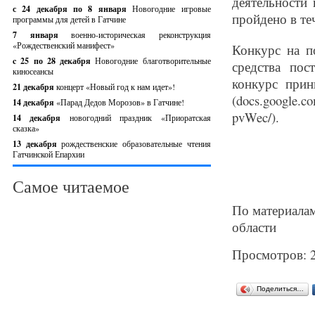
деятельности
с 24 декабря по 8 января
Новогодние игровые
пройдено в те
программы для детей в Гатчине
7 января
военно-историческая реконструкция
«Рождественский манифест»
Конкурс на п
c 25 по 28 декабря
Новогодние благотворительные
средства пос
киносеансы
конкурс прин
21 декабря
концерт «Новый год к нам идет»!
(docs.google.
14 декабря
«Парад Дедов Морозов» в Гатчине!
pvWec/).
14 декабря
новогодний праздник «Приоратская
сказка»
13 декабря
рождественские образовательные чтения
Гатчинской Епархии
Самое читаемое
По материалам
области
Просмотров: 
Поделиться…