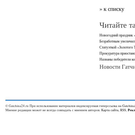
» к списку
Читайте т
Новогодний праздник «
Безработным увеличили
Статуэткой «Золотого 
Прокуратура приостано
Названы победители ко
Новости Гатчи
© Gatchina24.ru При использовании материалов индексируемая гиперссылка на
Gatchina
Мнение редакции может не всегда совпадать с мнением авторов.
Карта сайта
,
RSS
,
Рек