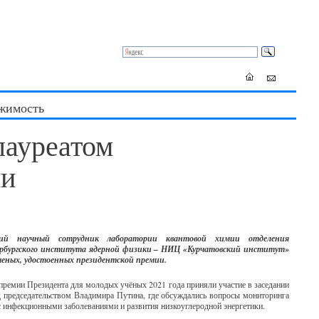
жимость
лауреатом
ии
ий научный сотрудник лаборатории квантовой химии отделения
рбургского института ядерной физики – НИЦ «Курчатовский институт»
ученых, удостоенных президентской премии.
 премии Президента для молодых учёных 2021 года приняли участие в заседании
д председательством Владимира Путина, где обсуждались вопросы мониторинга
с инфекционными заболеваниями и развития низкоуглеродной энергетики.