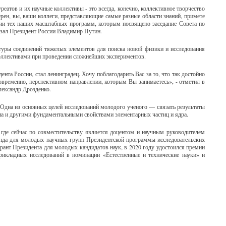
реатов и их научные коллективы - это всегда, конечно, коллективное творчество
рен, вы, ваши коллеги, представляющие самые разные области знаний, примете
ции тех наших масштабных программ, которым посвящено заседание Совета по
казал Президент России Владимир Путин.
туры соединений тяжелых элементов для поиска новой физики и исследования
оллективами при проведении сложнейших экспериментов.
нта России, стал ленинградец. Хочу поблагодарить Вас за то, что так достойно
овременно, перспективном направлении, которым Вы занимаетесь», - отметил в
лександр Дрозденко.
Одна из основных целей исследований молодого ученого — связать результаты
на и другими фундаментальными свойствами элементарных частиц и ядра.
где сейчас по совместительству является доцентом и научным руководителем
фонда для молодых научных групп Президентской программы исследовательских
рант Президента для молодых кандидатов наук, в 2020 году удостоился премии
рикладных исследований в номинации «Естественные и технические науки» и