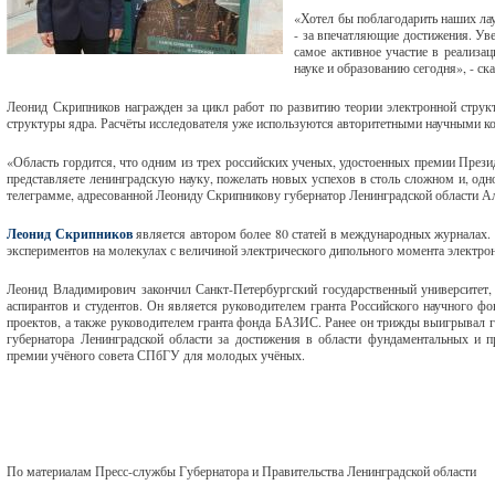
«Хотел бы поблагодарить наших лау
- за впечатляющие достижения. Уве
самое активное участие в реализа
науке и образованию сегодня», - с
Леонид Скрипников награжден за цикл работ по развитию теории электронной струк
структуры ядра. Расчёты исследователя уже используются авторитетными научными к
«Область гордится, что одним из трех российских ученых, удостоенных премии Президе
представляете ленинградскую науку, пожелать новых успехов в столь сложном и, одн
телеграмме, адресованной Леониду Скрипникову губернатор Ленинградской области А
Леонид Скрипников
является автором более 80 статей в международных журналах. 
экспериментов на молекулах с величиной электрического дипольного момента электро
Леонид Владимирович закончил Санкт-Петербургский государственный университет, 
аспирантов и студентов. Он является руководителем гранта Российского научного 
проектов, а также руководителем гранта фонда БАЗИС. Ранее он трижды выигрывал г
губернатора Ленинградской области за достижения в области фундаментальных и п
премии учёного совета СПбГУ для молодых учёных.
По материалам Пресс-службы Губернатора и Правительства Ленинградской области