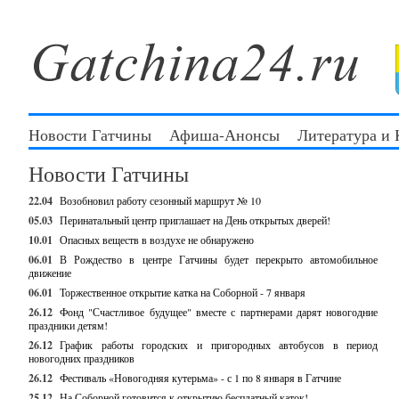
Новости Гатчины
Афиша-Анонсы
Литература и
Новости Гатчины
22.04
Возобновил работу сезонный маршрут № 10
05.03
Перинатальный центр приглашает на День открытых дверей!
10.01
Опасных веществ в воздухе не обнаружено
06.01
В Рождество в центре Гатчины будет перекрыто автомобильное
движение
06.01
Торжественное открытие катка на Соборной - 7 января
26.12
Фонд "Счастливое будущее" вместе с партнерами дарят новогодние
праздники детям!
26.12
График работы городских и пригородных автобусов в период
новогодних праздников
26.12
Фестиваль «Новогодняя кутерьма» - с 1 по 8 января в Гатчине
25.12
На Соборной готовится к открытию бесплатный каток!