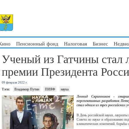
 Кино
Пенсионный фонд
Налоговая
Бизнес
Недви
Ученый из Гатчины стал 
премии Президента Росс
09 февраля 2022 г.
Тэги:
Владимир Путин
ПИЯФ
наука
Леонид Скрипников - старш
перспективных разработок Пете
стал одним из трех российских 
В День российской науки, лауреаты
Совета по науке и образованию по
климатических изменений, борьбы 