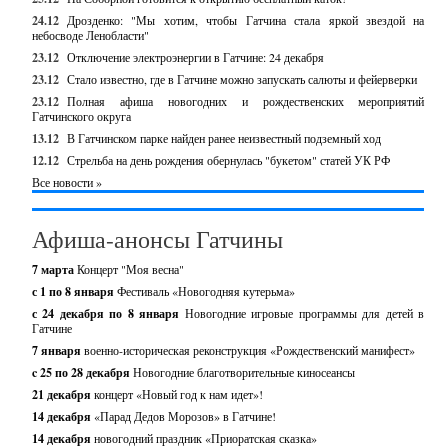
24.12
Дрозденко: "Мы хотим, чтобы Гатчина стала яркой звездой на
небосводе Ленобласти"
23.12
Отключение электроэнергии в Гатчине: 24 декабря
23.12
Стало известно, где в Гатчине можно запускать салюты и фейерверки
23.12
Полная афиша новогодних и рождественских мероприятий
Гатчинского округа
13.12
В Гатчинском парке найден ранее неизвестный подземный ход
12.12
Стрельба на день рождения обернулась "букетом" статей УК РФ
Все новости »
Афиша-анонсы Гатчины
7 марта
Концерт "Моя весна"
с 1 по 8 января
Фестиваль «Новогодняя кутерьма»
с 24 декабря по 8 января
Новогодние игровые программы для детей в
Гатчине
7 января
военно-историческая реконструкция «Рождественский манифест»
c 25 по 28 декабря
Новогодние благотворительные киносеансы
21 декабря
концерт «Новый год к нам идет»!
14 декабря
«Парад Дедов Морозов» в Гатчине!
14 декабря
новогодний праздник «Приоратская сказка»