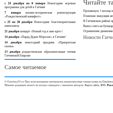
Читайте т
с 24 декабря по 8 января
Новогодние игровые
программы для детей в Гатчине
Пропавшую 3 месяца н
7 января
военно-историческая реконструкция
Плановая эвакуация ав
«Рождественский манифест»
В Гатчинском районе п
c 25 по 28 декабря
Новогодние благотворительные
киносеансы
Вывоз снега на бульвар
Ограничение движения
21 декабря
концерт «Новый год к нам идет»!
Новости Гатчи
14 декабря
«Парад Дедов Морозов» в Гатчине!
14 декабря
новогодний праздник «Приоратская
сказка»
13 декабря
рождественские образовательные чтения
Гатчинской Епархии
Самое читаемое
© Gatchina24.ru При использовании материалов индексируемая гиперссылка на
Gatchina
Мнение редакции может не всегда совпадать с мнением авторов.
Карта сайта
,
RSS
,
Рек