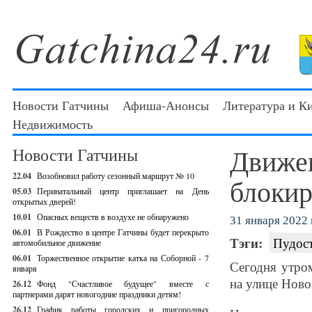
Новости Гатчины
Афиша-Анонсы
Литература и К
Недвижимость
Движен
Новости Гатчины
22.04
Возобновил работу сезонный маршрут № 10
блокир
05.03
Перинатальный центр приглашает на День
открытых дверей!
10.01
Опасных веществ в воздухе не обнаружено
31 января 2022 г
06.01
В Рождество в центре Гатчины будет перекрыто
Тэги:
Пудос
автомобильное движение
06.01
Торжественное открытие катка на Соборной - 7
Сегодня утро
января
на улице Ново
26.12
Фонд "Счастливое будущее" вместе с
партнерами дарят новогодние праздники детям!
26.12
График работы городских и пригородных