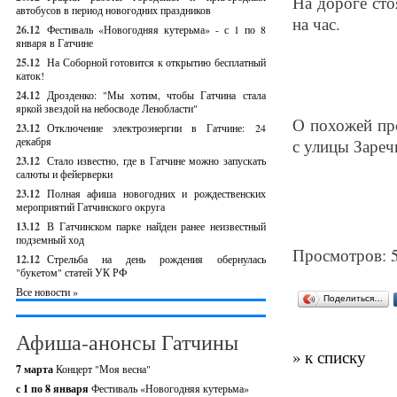
На дороге сто
автобусов в период новогодних праздников
на час.
26.12
Фестиваль «Новогодняя кутерьма» - с 1 по 8
января в Гатчине
25.12
На Соборной готовится к открытию бесплатный
каток!
24.12
Дрозденко: "Мы хотим, чтобы Гатчина стала
яркой звездой на небосводе Ленобласти"
О похожей пр
23.12
Отключение электроэнергии в Гатчине: 24
декабря
с улицы Зареч
23.12
Стало известно, где в Гатчине можно запускать
салюты и фейерверки
23.12
Полная афиша новогодних и рождественских
мероприятий Гатчинского округа
13.12
В Гатчинском парке найден ранее неизвестный
подземный ход
Просмотров: 
12.12
Стрельба на день рождения обернулась
"букетом" статей УК РФ
Все новости »
Поделиться…
Афиша-анонсы Гатчины
» к списку
7 марта
Концерт "Моя весна"
с 1 по 8 января
Фестиваль «Новогодняя кутерьма»