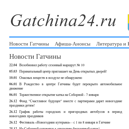
Новости Гатчины
Афиша-Анонсы
Литература и
Новости Гатчины
22.04
Возобновил работу сезонный маршрут № 10
05.03
Перинатальный центр приглашает на День открытых дверей!
10.01
Опасных веществ в воздухе не обнаружено
06.01
В Рождество в центре Гатчины будет перекрыто автомобильное
движение
06.01
Торжественное открытие катка на Соборной - 7 января
26.12
Фонд "Счастливое будущее" вместе с партнерами дарят новогодние
праздники детям!
26.12
График работы городских и пригородных автобусов в период
новогодних праздников
26.12
Фестиваль «Новогодняя кутерьма» - с 1 по 8 января в Гатчине
25.12
На Соборной готовится к открытию бесплатный каток!