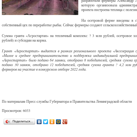
разработали фермеры Александр Л
которую организовала администр
проекта построена теплица с полез
На осетровой ферме введены в 
собственный цех по переработке рыбы. Сейчас фермеры создают сельскохозяйственный
Сумма гранта «Агростартап» на тепличный комплекс ? 3 млн рублей, осетровое х
рублей) и субсидии на корма.
Грант «Агростартап» выдается в рамках регионального проекта «Акселерация с
«Малое и среднее предпринимательство и поддержка индивидуальной предприни
«Агростартап» было подано 64 заявки, отобрано 8 победителей, средняя сумма г
подано 30 заявок, отобрано 12 победителей, средняя сумма гранта ? 4,2 млн 
фермеров на участие в конкурсном отборе 2022 года.
По материалам Пресс-службы Губернатора и Правительства Ленинградской области
Просмотров: 6033
Поделиться…