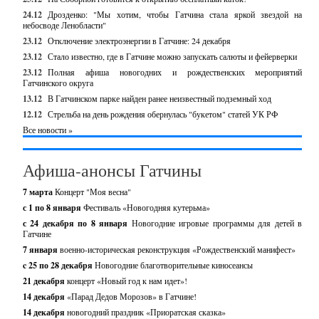
24.12
Дрозденко: "Мы хотим, чтобы Гатчина стала яркой звездой на
небосводе Ленобласти"
23.12
Отключение электроэнергии в Гатчине: 24 декабря
23.12
Стало известно, где в Гатчине можно запускать салюты и фейерверки
23.12
Полная афиша новогодних и рождественских мероприятий
Гатчинского округа
13.12
В Гатчинском парке найден ранее неизвестный подземный ход
12.12
Стрельба на день рождения обернулась "букетом" статей УК РФ
Все новости »
Афиша-анонсы Гатчины
7 марта
Концерт "Моя весна"
с 1 по 8 января
Фестиваль «Новогодняя кутерьма»
с 24 декабря по 8 января
Новогодние игровые программы для детей в
Гатчине
7 января
военно-историческая реконструкция «Рождественский манифест»
c 25 по 28 декабря
Новогодние благотворительные киносеансы
21 декабря
концерт «Новый год к нам идет»!
14 декабря
«Парад Дедов Морозов» в Гатчине!
14 декабря
новогодний праздник «Приоратская сказка»