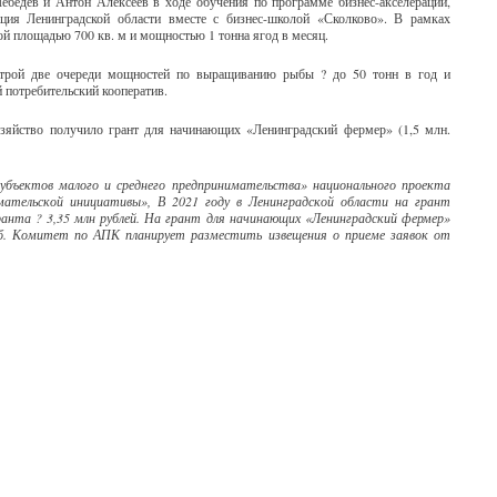
ебедев и Антон Алексеев в ходе обучения по программе бизнес-акселерации,
ация Ленинградской области вместе с бизнес-школой «Сколково». В рамках
ной площадью 700 кв. м и мощностью 1 тонна ягод в месяц.
строй две очереди мощностей по выращиванию рыбы ? до 50 тонн в год и
 потребительский кооператив.
озяйство получило грант для начинающих «Ленинградский фермер» (1,5 млн.
убъектов малого и среднего предпринимательства» национального проекта
мательской инициативы», В 2021 году в Ленинградской области на грант
ранта ? 3,35 млн рублей. На грант для начинающих «Ленинградский фермер»
руб. Комитет по АПК планирует разместить извещения о приеме заявок от