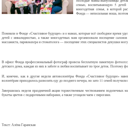
Молодые мамы-выпускницы детско
семью, воспитывающую 5 детей 
многодетная семья, в которой ра
Фонда — непосильная ноша, поэтом
Помнили в Фонде «Счастливое будущее» и о мамах, которые всё свободное время уде
детей с инвалидностью, а также многодетных мам организовали посещение салонов
массажиста, парикмахера и стоматолога — посещение этих специалистов девушки могут
В офисе Фонда профессиональный фотограф провела бесплатную памятную фотосесс
детского дома, каждая из них в заботе и любви воспитывает по трое деток. Поэтому 
И, конечно, как в другие недели автоволонтёры Фонда «Счастливое будущее» нав
волонтёрам приходилось развозить еду до позднего вечера, но зато 11 семей получили
Завершилась неделя праздничной акции торжественным чествованием подопечных м
букеты цветов с подарочными наборами, а также угощали чаем с пирогами.
Текст: Алёна Гаранская