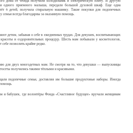
го дома от Фонда получили холодильник и электрическую плиту. В другую
и одного приемного малыша, передали большой духовой шкаф. Еще одна
стёт 6 детей, получила стиральную машинку. Такие покупки для подопечных
у семьи всегда благодарны за оказанную помощь.
ляют детям, забывая о себе в ежедневных трудах. Для девушек, воспитывающих
 красоты и оздоровительных процедур. Шесть мам побывали у косметологов,
 себе позволить крайне редко.
ию для двух многодетных мам. Не смотря на то, что девушки — выпускницы
фотосеты получились такими тёплыми и красивыми.
ещали подопечные семьи, доставляя им большие продуктовые наборы. Иногда
 помощь.
ам и бабушек, где волонтёры Фонда «Счастливое будущее» вручали женщинам