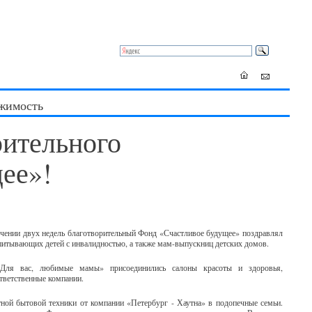
жимость
рительного
ее»!
чении двух недель благотворительный Фонд «Счастливое будущее» поздравлял
итывающих детей с инвалидностью, а также мам-выпускниц детских домов.
Для вас, любимые мамы» присоединились салоны красоты и здоровья,
тветственные компании.
тной бытовой техники от компании «Петербург - Хаутна» в подопечные семьи.