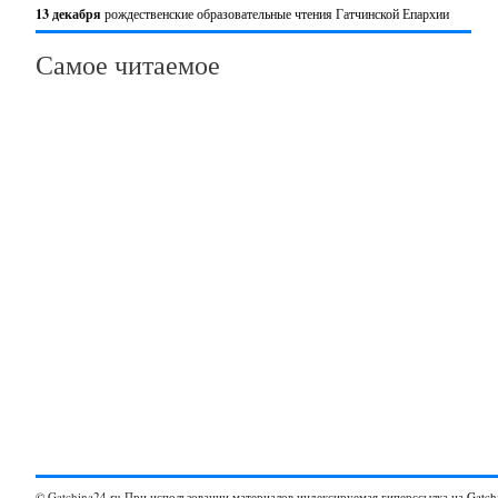
13 декабря
рождественские образовательные чтения Гатчинской Епархии
Самое читаемое
© Gatchina24.ru При использовании материалов индексируемая гиперссылка на
Gatch