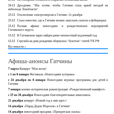
24.12
Дрозденко: "Мы хотим, чтобы Гатчина стала яркой звездой на
небосводе Ленобласти"
23.12
Отключение электроэнергии в Гатчине: 24 декабря
23.12
Стало известно, где в Гатчине можно запускать салюты и фейерверки
23.12
Полная афиша новогодних и рождественских мероприятий
Гатчинского округа
13.12
В Гатчинском парке найден ранее неизвестный подземный ход
12.12
Стрельба на день рождения обернулась "букетом" статей УК РФ
Все новости »
Афиша-анонсы Гатчины
7 марта
Концерт "Моя весна"
с 1 по 8 января
Фестиваль «Новогодняя кутерьма»
с 24 декабря по 8 января
Новогодние игровые программы для детей в
Гатчине
7 января
военно-историческая реконструкция «Рождественский манифест»
c 25 по 28 декабря
Новогодние благотворительные киносеансы
21 декабря
концерт «Новый год к нам идет»!
14 декабря
«Парад Дедов Морозов» в Гатчине!
14 декабря
новогодний праздник «Приоратская сказка»