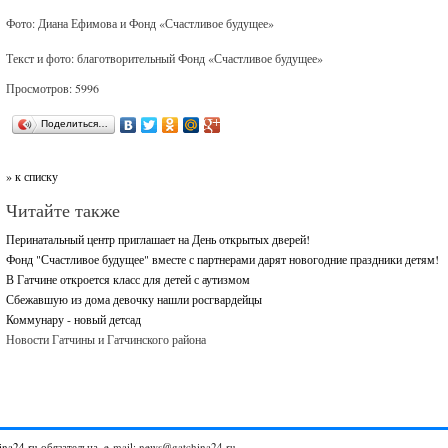
Фото: Диана Ефимова и Фонд «Счастливое будущее»
Текст и фото: благотворительный Фонд «Счастливое будущее»
Просмотров: 5996
Поделиться…
» к списку
Читайте также
Перинатальный центр приглашает на День открытых дверей!
Фонд "Счастливое будущее" вместе с партнерами дарят новогодние праздники детям!
В Гатчине откроется класс для детей с аутизмом
Сбежавшую из дома девочку нашли росгвардейцы
Коммунару - новый детсад
Новости Гатчины и Гатчинского района
ina24.ru
обязательна. e-mail: news@gatchina24.ru