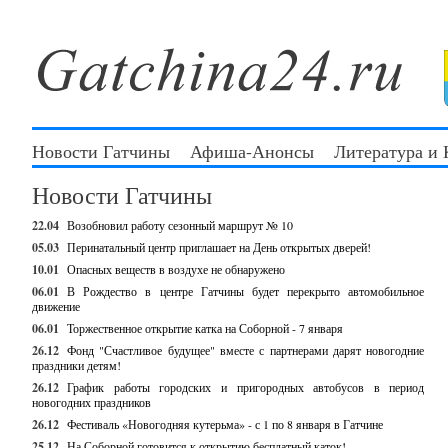
Новости Гатчины
Афиша-Анонсы
Литература и
Новости Гатчины
22.04
Возобновил работу сезонный маршрут № 10
05.03
Перинатальный центр приглашает на День открытых дверей!
10.01
Опасных веществ в воздухе не обнаружено
06.01
В Рождество в центре Гатчины будет перекрыто автомобильное
движение
06.01
Торжественное открытие катка на Соборной - 7 января
26.12
Фонд "Счастливое будущее" вместе с партнерами дарят новогодние
праздники детям!
26.12
График работы городских и пригородных автобусов в период
новогодних праздников
26.12
Фестиваль «Новогодняя кутерьма» - с 1 по 8 января в Гатчине
25.12
На Соборной готовится к открытию бесплатный каток!