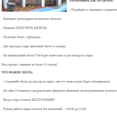
Рассказываем, как это сделать:
- Подойдите к терминалу и нажм
- Выберите необходимое количество билетов.
- Нажмите ПОЛУЧИТЬ БИЛЕТЫ.
- Получите билет с QR-кодом.
- Для прохода в парк приложите билет к сканеру.
- Не выбрасывайте билет! Он будет нужен вам и для выхода из парка.
Весь процесс занимает не более 15 секунд!
ЧТО ВАЖНО ЗНАТЬ:
- Сохраняйте билет до выхода из парка, там его снова нужно будет отсканировать.
- На сайте Гатчинского дворца можно оформить абонемент на неограниченное количест
- Вход в парк остается БЕСПЛАТНЫМ!
- Режим работы парка остается без изменений – с 06:00 до 22:00.