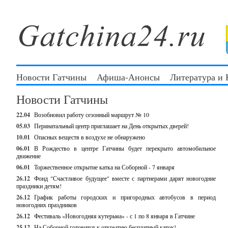
Новости Гатчины
Афиша-Анонсы
Литература и
Новости Гатчины
22.04
Возобновил работу сезонный маршрут № 10
05.03
Перинатальный центр приглашает на День открытых дверей!
10.01
Опасных веществ в воздухе не обнаружено
06.01
В Рождество в центре Гатчины будет перекрыто автомобильное
движение
06.01
Торжественное открытие катка на Соборной - 7 января
26.12
Фонд "Счастливое будущее" вместе с партнерами дарят новогодние
праздники детям!
26.12
График работы городских и пригородных автобусов в период
новогодних праздников
26.12
Фестиваль «Новогодняя кутерьма» - с 1 по 8 января в Гатчине
25.12
На Соборной готовится к открытию бесплатный каток!