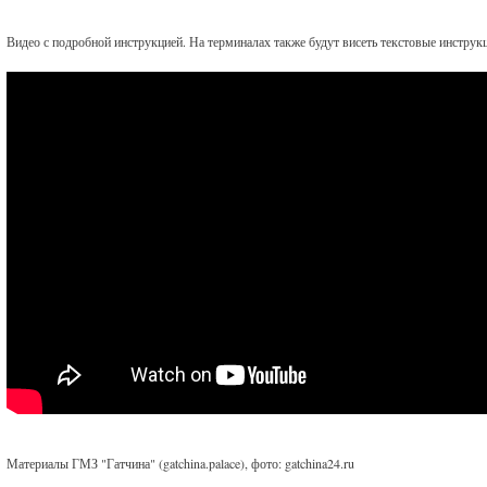
Видео с подробной инструкцией. На терминалах также будут висеть текстовые инструк
Материалы ГМЗ "Гатчина" (gatchina.palace), фото: gatchina24.ru