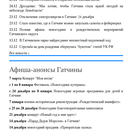
24.12
Дрозденко: "Мы хотим, чтобы Гатчина стала яркой звездой на
небосводе Ленобласти"
23.12
Отключение электроэнергии в Гатчине: 24 декабря
23.12
Стало известно, где в Гатчине можно запускать салюты и фейерверки
23.12
Полная афиша новогодних и рождественских мероприятий
Гатчинского округа
13.12
В Гатчинском парке найден ранее неизвестный подземный ход
12.12
Стрельба на день рождения обернулась "букетом" статей УК РФ
Все новости »
Афиша-анонсы Гатчины
7 марта
Концерт "Моя весна"
с 1 по 8 января
Фестиваль «Новогодняя кутерьма»
с 24 декабря по 8 января
Новогодние игровые программы для детей в
Гатчине
7 января
военно-историческая реконструкция «Рождественский манифест»
c 25 по 28 декабря
Новогодние благотворительные киносеансы
21 декабря
концерт «Новый год к нам идет»!
14 декабря
«Парад Дедов Морозов» в Гатчине!
14 декабря
новогодний праздник «Приоратская сказка»