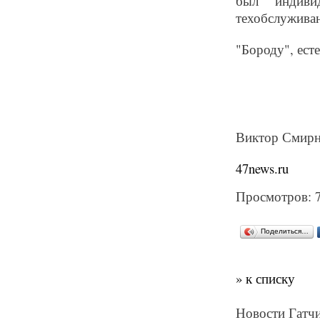
был индиви
техобслуживан
"Бороду", есте
Виктор Смирн
47news.ru
Просмотров: 
Поделиться…
» к списку
Новости Гатчи