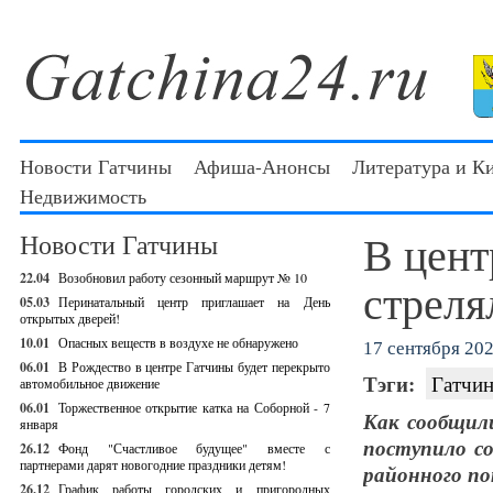
Новости Гатчины
Афиша-Анонсы
Литература и К
Недвижимость
В цент
Новости Гатчины
22.04
Возобновил работу сезонный маршрут № 10
стреля
05.03
Перинатальный центр приглашает на День
открытых дверей!
10.01
Опасных веществ в воздухе не обнаружено
17 сентября 202
06.01
В Рождество в центре Гатчины будет перекрыто
Тэги:
Гатчин
автомобильное движение
06.01
Торжественное открытие катка на Соборной - 7
Как сообщили
января
поступило со
26.12
Фонд "Счастливое будущее" вместе с
партнерами дарят новогодние праздники детям!
районного по
26.12
График работы городских и пригородных