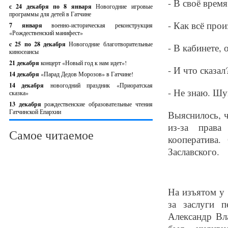
- В своё время
с 24 декабря по 8 января
Новогодние игровые
программы для детей в Гатчине
- Как всё про
7 января
военно-историческая реконструкция
«Рождественский манифест»
c 25 по 28 декабря
Новогодние благотворительные
- В кабинете, 
киносеансы
21 декабря
концерт «Новый год к нам идет»!
- И что сказал
14 декабря
«Парад Дедов Морозов» в Гатчине!
14 декабря
новогодний праздник «Приоратская
- Не знаю. Шу
сказка»
13 декабря
рождественские образовательные чтения
Гатчинской Епархии
Выяснилось, 
из-за права
Самое читаемое
кооператива
Заславского.
На изъятом у 
за заслуги п
Александр Вл