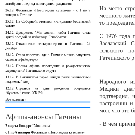
автобусов в период новогодних праздников
На место стр
26.12
Фестиваль «Новогодняя кутерьма» - с 1 по 8
местного жите
января в Гатчине
25.12
На Соборной готовится к открытию бесплатный
то председате
каток!
24.12
Дрозденко: "Мы хотим, чтобы Гатчина стала
С 1976 года 
яркой звездой на небосводе Ленобласти"
Заславский. 
23.12
Отключение электроэнергии в Гатчине: 24
декабря
сельского п
23.12
Стало известно, где в Гатчине можно запускать
Гатчинского р
салюты и фейерверки
23.12
Полная афиша новогодних и рождественских
мероприятий Гатчинского округа
13.12
В Гатчинском парке найден ранее неизвестный
Народного и
подземный ход
Медики диаг
12.12
Стрельба на день рождения обернулась
"букетом" статей УК РФ
подтвердил, 
Все новости »
настроении и
мол, что это б
Афиша-анонсы Гатчины
- В чем причи
7 марта
Концерт "Моя весна"
с 1 по 8 января
Фестиваль «Новогодняя кутерьма»