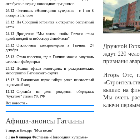
автобусов в период новогодних праздников
26.12
Фестиваль «Новогодняя кутерьма» - с 1 по 8
января в Гатчине
25.12
На Соборной готовится к открытию бесплатный
каток!
24.12
Дрозденко: "Мы хотим, чтобы Гатчина стала
яркой звездой на небосводе Ленобласти"
Дружной Горке
23.12
Отключение электроэнергии в Гатчине: 24
декабря
ждут 220 чело
23.12
Стало известно, где в Гатчине можно запускать
признаны авар
салюты и фейерверки
23.12
Полная афиша новогодних и рождественских
мероприятий Гатчинского округа
Игорь Отс, г
13.12
В Гатчинском парке найден ранее неизвестный
«Строительст
подземный ход
вышло на фин
12.12
Стрельба на день рождения обернулась
Мы очень рас
"букетом" статей УК РФ
Все новости »
ключи первым 
Афиша-анонсы Гатчины
7 марта
Концерт "Моя весна"
с 1 по 8 января
Фестиваль «Новогодняя кутерьма»