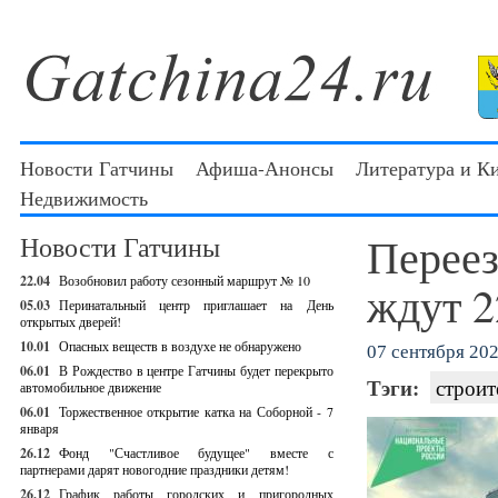
Новости Гатчины
Афиша-Анонсы
Литература и К
Недвижимость
Переез
Новости Гатчины
22.04
Возобновил работу сезонный маршрут № 10
ждут 2
05.03
Перинатальный центр приглашает на День
открытых дверей!
10.01
Опасных веществ в воздухе не обнаружено
07 сентября 202
06.01
В Рождество в центре Гатчины будет перекрыто
Тэги:
строит
автомобильное движение
06.01
Торжественное открытие катка на Соборной - 7
января
26.12
Фонд "Счастливое будущее" вместе с
партнерами дарят новогодние праздники детям!
26.12
График работы городских и пригородных