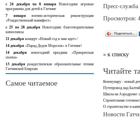
с 24 декабря по 8 января
Новогодние игровые
Пресс-служба 
программы для детей в Гатчине
7 января
военно-историческая реконструкция
Просмотров: 
«Рождественский манифест»
c 25 по 28 декабря
Новогодние благотворительные
киносеансы
Поделиться…
21 декабря
концерт «Новый год к нам идет»!
14 декабря
«Парад Дедов Морозов» в Гатчине!
14 декабря
новогодний праздник «Приоратская
» к списку
сказка»
13 декабря
рождественские образовательные чтения
Читайте т
Гатчинской Епархии
Самое читаемое
Коммунару - новый дет
Путепровод над Балтий
Школа на Аэродроме: 
Строительная готовнос
О строительстве и капи
Новости Гатчи